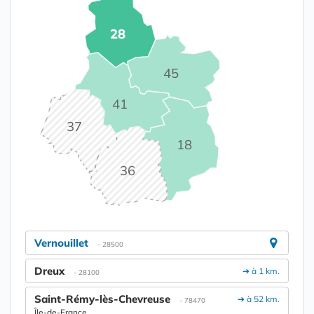
28
45
41
37
18
36
Vernouillet
- 28500
Dreux
➔ à 1 km.
- 28100
Saint-Rémy-lès-Chevreuse
➔ à 52 km.
- 78470
Île-de-France