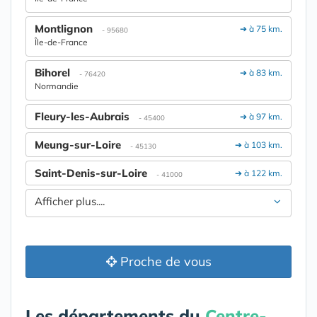
Montlignon
➔ à 75 km.
- 95680
Île-de-France
Bihorel
➔ à 83 km.
- 76420
Normandie
Fleury-les-Aubrais
➔ à 97 km.
- 45400
Meung-sur-Loire
➔ à 103 km.
- 45130
Saint-Denis-sur-Loire
➔ à 122 km.
- 41000
Afficher plus....
Proche de vous
Les départements du
Centre-