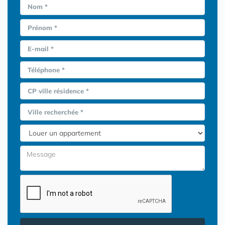
Nom *
Prénom *
E-mail *
Téléphone *
CP ville résidence *
Ville recherchée *