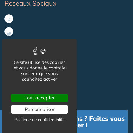
Reseaux Sociaux
Ce site utilise des cookies
Informations
et vous donne le contrôle
sur ceux que vous
souhaitez activer
CGU
Mentions légales
Tout accepter
Personnaliser
Besoin d'informations ? Faites vous
Contact
Politique de confidentialité
accompagner !