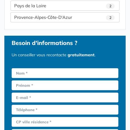
Pays de la Loire
2
Provence-Alpes-Côte-D'Azur
2
Besoin d'informations ?
Un conseiller vous recontacte
gratuitement
.
Nom *
Prénom *
E-mail *
Téléphone *
CP ville résidence *