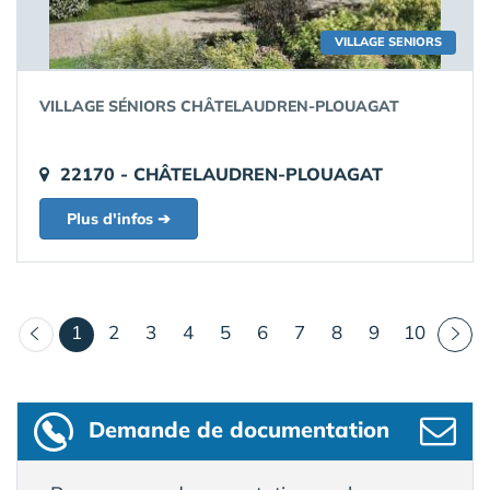
VILLAGE SENIORS
VILLAGE SÉNIORS CHÂTELAUDREN-PLOUAGAT
22170 - CHÂTELAUDREN-PLOUAGAT
Plus d'infos ➔
(courant)
1
2
3
4
5
6
7
8
9
10
Demande de documentation