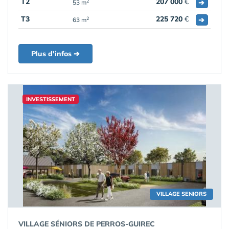
T2
207 000
€
➔
2
53 m
T3
225 720
€
➔
2
63 m
Plus d'infos ➔
INVESTISSEMENT
VILLAGE SENIORS
VILLAGE SÉNIORS DE PERROS-GUIREC