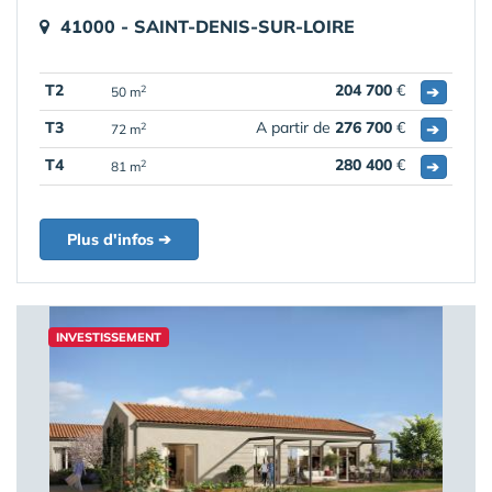
41000 - SAINT-DENIS-SUR-LOIRE
T2
204 700
€
➔
2
50 m
T3
A partir de
276 700
€
➔
2
72 m
T4
280 400
€
➔
2
81 m
Plus d'infos ➔
INVESTISSEMENT