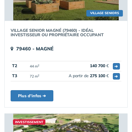
VILLAGE SENIORS
VILLAGE SENIOR MAGNÉ (79460) - IDÉAL
INVESTISSEUR OU PROPRIÉTAIRE OCCUPANT
79460 - MAGNÉ
T2
140 700
€
➔
2
44 m
T3
A partir de
275 100
€
➔
2
72 m
Plus d'infos ➔
INVESTISSEMENT