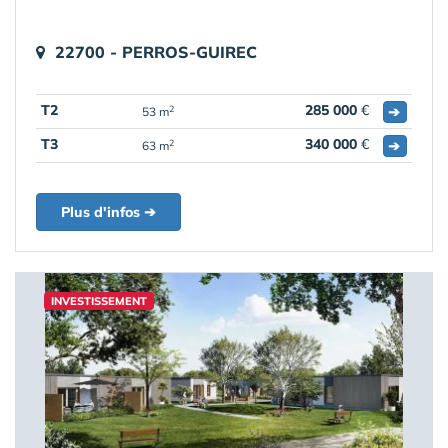
22700 - PERROS-GUIREC
T2
285 000
€
➔
2
53 m
T3
340 000
€
➔
2
63 m
Plus d'infos ➔
INVESTISSEMENT