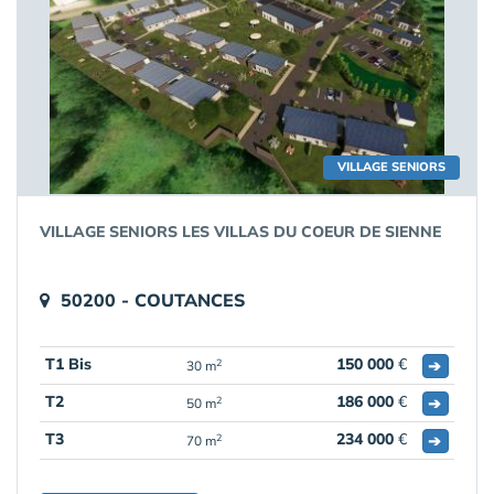
VILLAGE SENIORS
VILLAGE SENIORS LES VILLAS DU COEUR DE SIENNE
50200 - COUTANCES
T1 Bis
150 000
€
➔
2
30 m
T2
186 000
€
➔
2
50 m
T3
234 000
€
➔
2
70 m