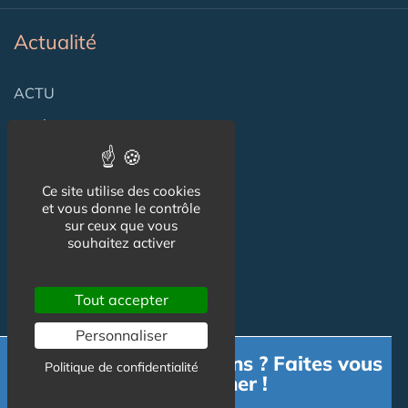
Actualité
ACTU
VIDÉOS
AGENDA
Ce site utilise des cookies
Flux RSS
et vous donne le contrôle
sur ceux que vous
Newsletter
souhaitez activer
Reseaux Sociaux
Tout accepter
Personnaliser
Besoin d'informations ? Faites vous
Politique de confidentialité
accompagner !