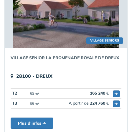
VILLAGE SENIORS
VILLAGE SENIOR LA PROMENADE ROYALE DE DREUX
28100 - DREUX
T2
165 240
€
➔
2
50 m
T3
A partir de
224 760
€
➔
2
68 m
Plus d'infos ➔