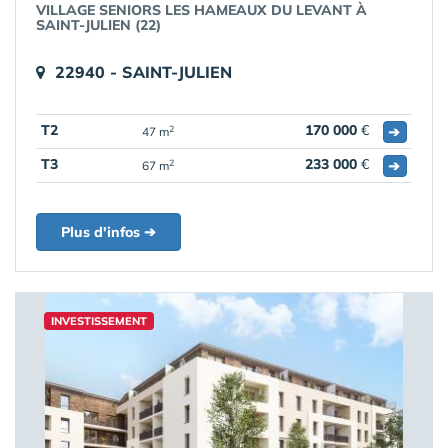
VILLAGE SENIORS LES HAMEAUX DU LEVANT À
SAINT-JULIEN (22)
22940 - SAINT-JULIEN
T2
170 000
€
➔
2
47 m
T3
233 000
€
➔
2
67 m
Plus d'infos ➔
INVESTISSEMENT