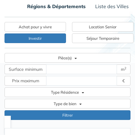
Régions & Départements
Liste des Villes
Achat pour y vivre
Location Senior
Investir
Séjour Temporaire
Pièce(s)
2
Surface mini
mum
m
Prix maxi
mum
€
Type Résidence
Type de bien
Filtrer