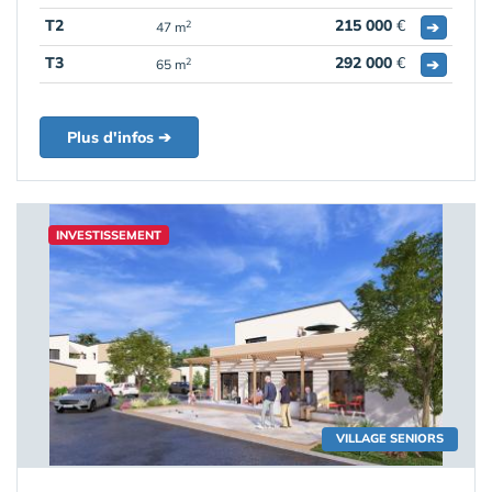
T2
215 000
€
➔
2
47 m
T3
292 000
€
➔
2
65 m
Plus d'infos ➔
INVESTISSEMENT
VILLAGE SENIORS