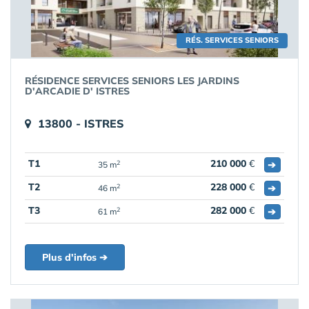
RÉS. SERVICES SENIORS
RÉSIDENCE SERVICES SENIORS LES JARDINS
D'ARCADIE D' ISTRES
13800 - ISTRES
T1
210 000
€
➔
2
35 m
T2
228 000
€
➔
2
46 m
T3
282 000
€
➔
2
61 m
Plus d'infos ➔