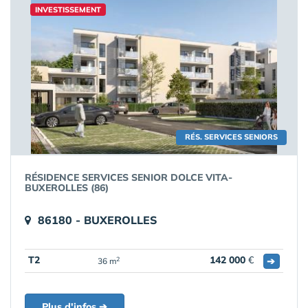
INVESTISSEMENT
RÉS. SERVICES SENIORS
RÉSIDENCE SERVICES SENIOR DOLCE VITA-
BUXEROLLES (86)
86180 - BUXEROLLES
T2
142 000
€
➔
2
36 m
Plus d'infos ➔