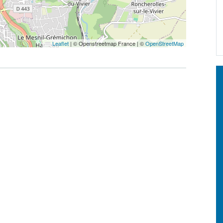
Leaflet
|
© Openstreetmap France | ©
OpenStreetMap