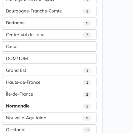
Bourgogne-Franche-Comté
1
Bretagne
5
Centre-Val de Loire
7
Corse
DOM/TOM
Grand Est
1
Hauts-de-France
1
Île-de-France
2
Normandie
3
Nouvelle-Aquitaine
9
Occitanie
11