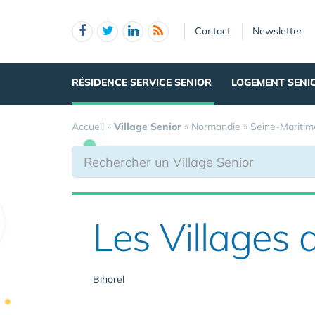
Panneau de gestion des cookies
Contact
Newsletter
RÉSIDENCE SERVICE SENIOR
LOGEMENT SENI
Accueil
»
Village Senior
»
Normandie
»
Seine-Maritim
Les Villages 
Bihorel