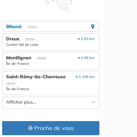
Bihorel
- 76420
Dreux
➔ à 83 km.
- 28100
Centre-Val de Loire
Montlignon
➔ à 98 km.
- 95680
Île-de-France
Saint-Rémy-lès-Chevreuse
➔ à 108 km.
-
78470
Île-de-France
Afficher plus....
Proche de vous