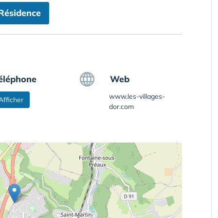
 Résidence
éléphone
Web
www.les-villages-
Afficher
dor.com