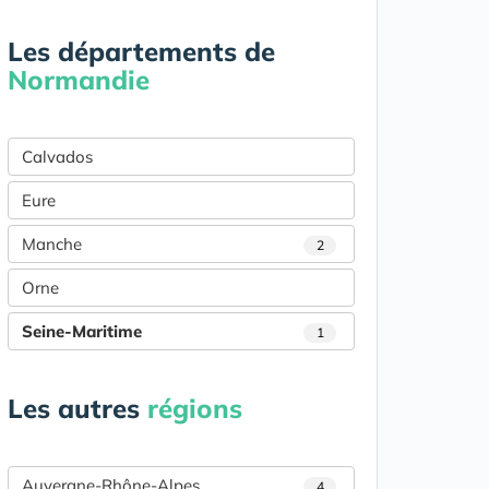
Les départements de
Normandie
Calvados
Eure
Manche
2
Orne
Seine-Maritime
1
Les autres
régions
Auvergne-Rhône-Alpes
4