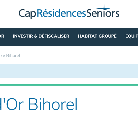
OR
INVESTIR & DÉFISCALISER
HABITAT GROUPÉ
EQUI
e
»
Bihorel
d'Or Bihorel