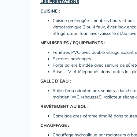
LES PRESTATIONS
CUISINE :
Cuisine aménagée : meubles hauts et bas, pl
vitrocéramique 2 ou 4 feux, évier inox enc
réfrigérateur, four, lave-vaisselle et/ou lave
MENUISERIES / EQUIPEMENTS :
Fenêtres PVC avec double vitrage isolant et
Placards aménagés.
Porte palière blindée avec serrure de sûret
Prises TV et téléphones dans toutes les piè
SALLE D'EAU :
Salle d'eau adaptée aux seniors : douche au
maintien, WC rehausséS, radiateur sèche-s
REVÊTEMENT AU SOL :
Carrelage grès cérame émaillé dans toutes 
CHAUFFAGE :
Chauffage hydraulique par radiateurs à ba