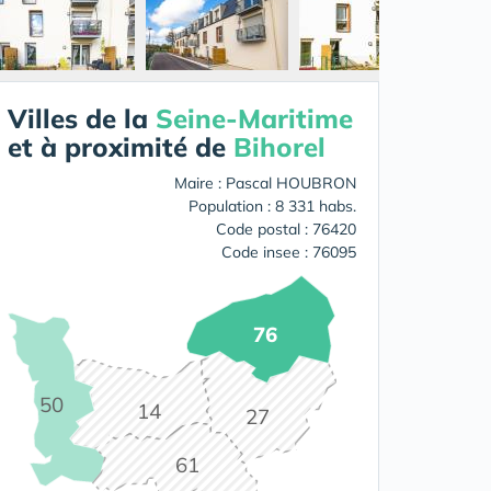
Villes de la
Seine-Maritime
et à proximité de
Bihorel
Maire : Pascal HOUBRON
Population : 8 331 habs.
Code postal : 76420
Code insee : 76095
76
50
14
27
61