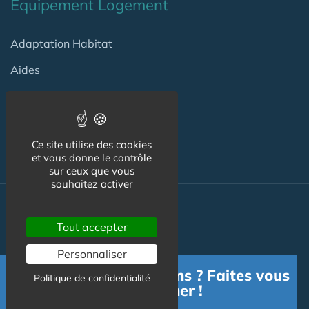
Equipement Logement
Adaptation Habitat
Aides
Produits
Services
Ce site utilise des cookies
et vous donne le contrôle
sur ceux que vous
souhaitez activer
Actualité
Tout accepter
ACTU
Personnaliser
Besoin d'informations ? Faites vous
VIDÉOS
Politique de confidentialité
accompagner !
AGENDA