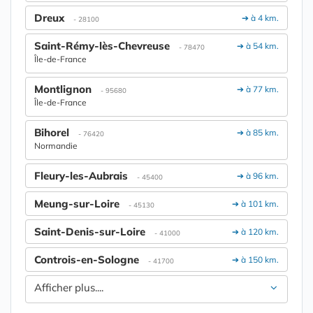
Dreux
➔ à 4 km.
- 28100
Saint-Rémy-lès-Chevreuse
➔ à 54 km.
- 78470
Île-de-France
Montlignon
➔ à 77 km.
- 95680
Île-de-France
Bihorel
➔ à 85 km.
- 76420
Normandie
Fleury-les-Aubrais
➔ à 96 km.
- 45400
Meung-sur-Loire
➔ à 101 km.
- 45130
Saint-Denis-sur-Loire
➔ à 120 km.
- 41000
Controis-en-Sologne
➔ à 150 km.
- 41700
Afficher plus....