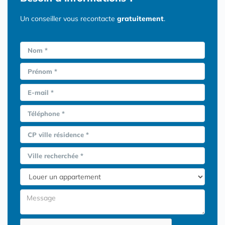
Un conseiller vous recontacte
gratuitement
.
Nom *
Prénom *
E-mail *
Téléphone *
CP ville résidence *
Ville recherchée *