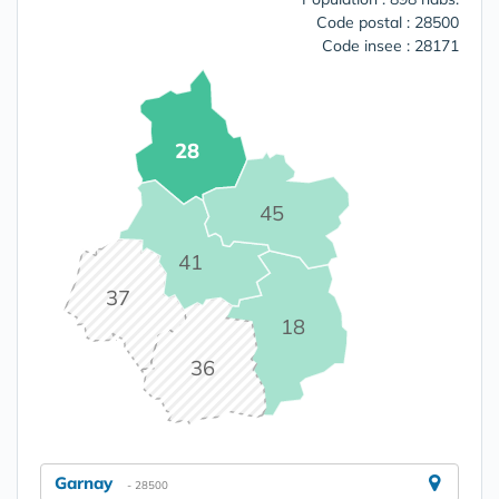
Code postal : 28500
Code insee : 28171
28
45
41
37
18
36
Garnay
- 28500