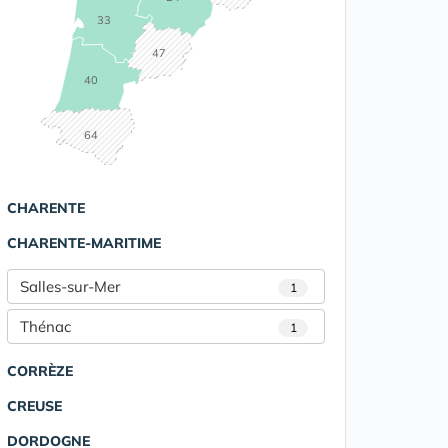
33
47
40
64
CHARENTE
CHARENTE-MARITIME
Salles-sur-Mer
1
Thénac
1
CORRÈZE
CREUSE
DORDOGNE