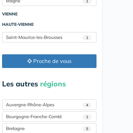
Magné
1
VIENNE
HAUTE-VIENNE
Saint-Maurice-les-Brousses
1
Proche de vous
Les autres
régions
Auvergne-Rhône-Alpes
4
Bourgogne-Franche-Comté
1
Bretagne
5