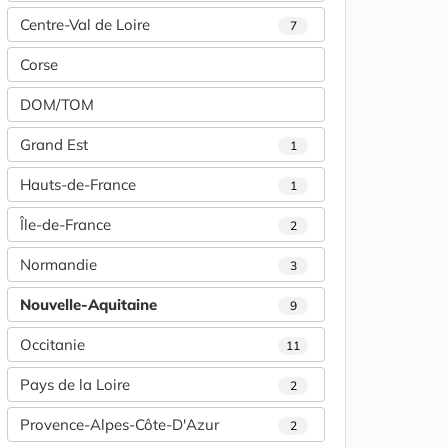
Centre-Val de Loire
7
Corse
DOM/TOM
Grand Est
1
Hauts-de-France
1
Île-de-France
2
Normandie
3
Nouvelle-Aquitaine
9
Occitanie
11
Pays de la Loire
2
Provence-Alpes-Côte-D'Azur
2