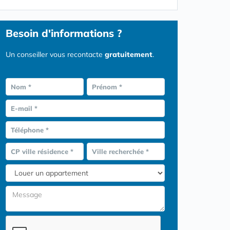
Besoin d'informations ?
Un conseiller vous recontacte
gratuitement
.
Nom *
Prénom *
E-mail *
Téléphone *
CP ville résidence *
Ville recherchée *