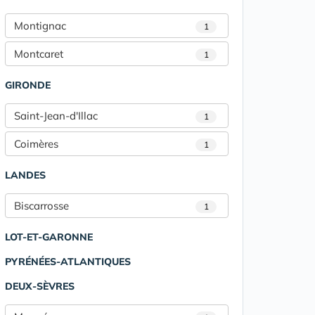
Montignac
1
Montcaret
1
GIRONDE
Saint-Jean-d'Illac
1
Coimères
1
LANDES
Biscarrosse
1
LOT-ET-GARONNE
PYRÉNÉES-ATLANTIQUES
DEUX-SÈVRES