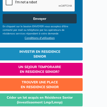
Envoyer
En cliquant sur le bouton ENVOYER vous acceptez d’être
contacté par mail ou téléphone par les opérateurs de
résidences services répondant à votre demande
Conditions d'utilisation
INVESTIR EN RESIDENCE
SENIOR
UN SEJOUR TEMPORAIIRE
EN RESIDENCE SENIOR?
TROUVER UNE PLACE
EN RESIDENCE SENIOR
Céder un lot acquis en Résidence Senior
(investissement Lmp/Lmnp)