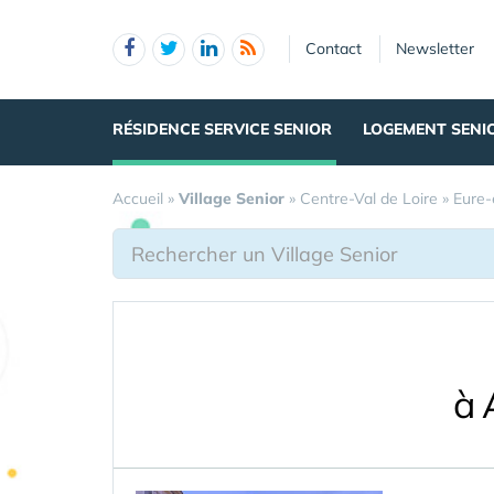
Panneau de gestion des cookies
Contact
Newsletter
RÉSIDENCE SERVICE SENIOR
LOGEMENT SENI
Accueil
»
Village Senior
»
Centre-Val de Loire
»
Eure-
à 