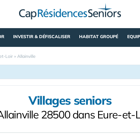
OR
INVESTIR & DÉFISCALISER
HABITAT GROUPÉ
EQUI
et-Loir
»
Allainville
Villages seniors
Allainville 28500 dans Eure-et-L