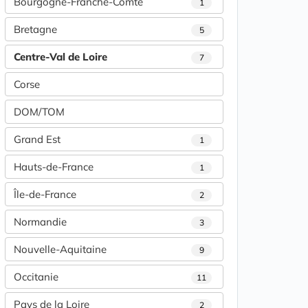
Bourgogne-Franche-Comté
1
Bretagne
5
Centre-Val de Loire
7
Corse
DOM/TOM
Grand Est
1
Hauts-de-France
1
Île-de-France
2
Normandie
3
Nouvelle-Aquitaine
9
Occitanie
11
Pays de la Loire
2