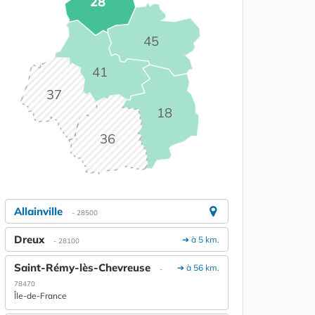
28
45
41
37
18
36
Allainville
- 28500
Dreux
➔ à 5 km.
- 28100
Saint-Rémy-lès-Chevreuse
➔ à 56 km.
-
78470
Île-de-France