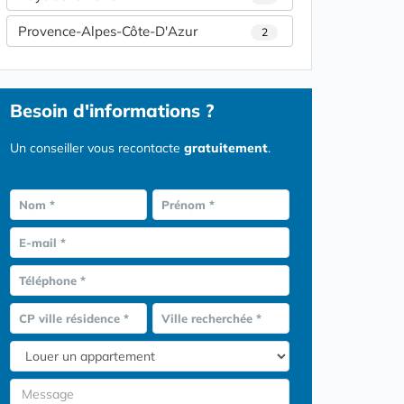
Provence-Alpes-Côte-D'Azur
2
Besoin d'informations ?
Un conseiller vous recontacte
gratuitement
.
Nom *
Prénom *
E-mail *
Téléphone *
CP ville résidence *
Ville recherchée *