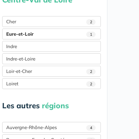
Cher
2
Eure-et-Loir
1
Indre
Indre-et-Loire
Loir-et-Cher
2
Loiret
2
Les autres
régions
Auvergne-Rhône-Alpes
4