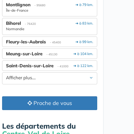
Montlignon
➔ à 79 km.
- 95680
Île-de-France
Bihorel
➔ à 83 km.
- 76420
Normandie
Fleury-les-Aubrais
➔ à 99 km.
- 45400
Meung-sur-Loire
➔ à 104 km.
- 45130
Saint-Denis-sur-Loire
➔ à 122 km.
- 41000
Afficher plus....
Proche de vous
Les départements du
Centre-Val de Loire