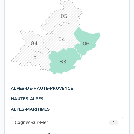
05
04
84
06
13
83
ALPES-DE-HAUTE-PROVENCE
HAUTES-ALPES
ALPES-MARITIMES
Cagnes-sur-Mer
1