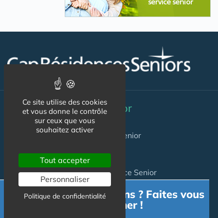
Ce site utilise des cookies
Résidence Service Senior
et vous donne le contrôle
sur ceux que vous
souhaitez activer
Annuaire Résidences Services Senior
Annuaire Villages Senior
Tout accepter
Séjours Temporaires en Résidence Senior
Personnaliser
Trouver une place en résidence service pour senior
Besoin d'informations ? Faites vous
Politique de confidentialité
accompagner !
Investir en Résidence Senior