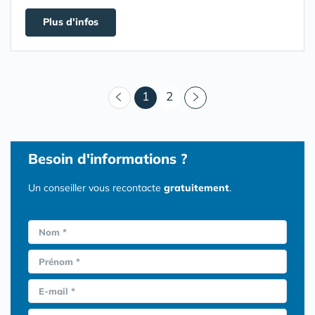
Plus d'infos
(courant)
1
2
Besoin d'informations ?
Un conseiller vous recontacte
gratuitement
.
Nom *
Prénom *
E-mail *