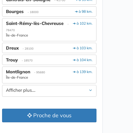
- 41700
Bourges
➔ à 98 km.
- 18000
Saint-Rémy-lès-Chevreuse
➔ à 102 km.
-
78470
Île-de-France
Dreux
➔ à 103 km.
- 28100
Trouy
➔ à 104 km.
- 18570
Montlignon
➔ à 139 km.
- 95680
Île-de-France
Afficher plus....
Proche de vous