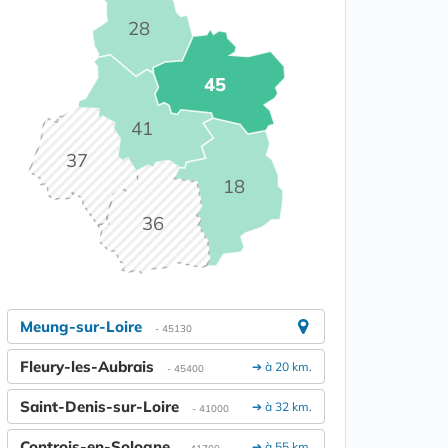
28
45
41
37
18
36
Meung-sur-Loire
- 45130
Fleury-les-Aubrais
➔ à 20 km.
- 45400
Saint-Denis-sur-Loire
➔ à 32 km.
- 41000
Controis-en-Sologne
➔ à 55 km.