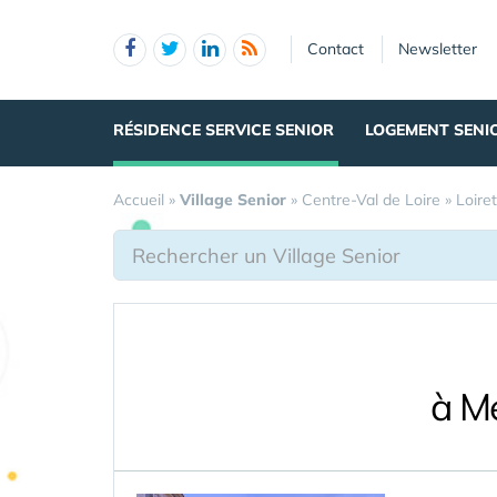
Panneau de gestion des cookies
Contact
Newsletter
RÉSIDENCE SERVICE SENIOR
LOGEMENT SENI
Accueil
»
Village Senior
»
Centre-Val de Loire
»
Loiret
à Me