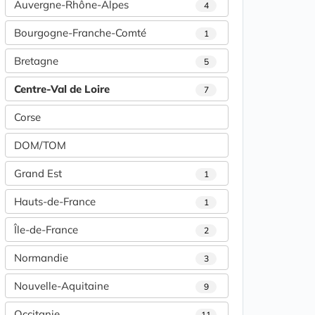
Auvergne-Rhône-Alpes
4
Bourgogne-Franche-Comté
1
Bretagne
5
Centre-Val de Loire
7
Corse
DOM/TOM
Grand Est
1
Hauts-de-France
1
Île-de-France
2
Normandie
3
Nouvelle-Aquitaine
9
Occitanie
11