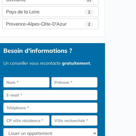
Pays de la Loire
2
Provence-Alpes-Côte-D'Azur
2
Besoin d'informations ?
Un conseiller vous recontacte
gratuitement
.
Nom *
Prénom *
E-mail *
Téléphone *
CP ville résidence *
Ville recherchée *