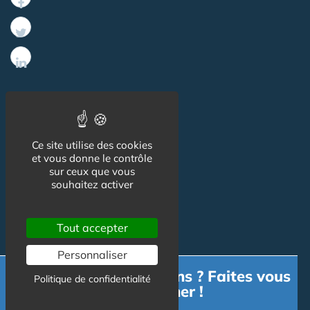
Informations
Ce site utilise des cookies
CGU
et vous donne le contrôle
sur ceux que vous
Mentions légales
souhaitez activer
Tout accepter
Contact
Personnaliser
Contact
Besoin d'informations ? Faites vous
Politique de confidentialité
accompagner !
Publicité