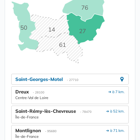
76
50
14
27
61
Saint-Georges-Motel
- 27710
Dreux
➔ à 7 km.
- 28100
Centre-Val de Loire
Saint-Rémy-lès-Chevreuse
➔ à 52 km.
- 78470
Île-de-France
Montlignon
➔ à 71 km.
- 95680
Île-de-France