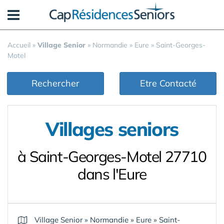
Panneau de gestion des cookies
Accueil
»
Village Senior
»
Normandie
»
Eure
»
Saint-Georges-
Motel
Rechercher
Etre Contacté
Villages seniors
à Saint-Georges-Motel 27710
dans l'Eure
Village Senior
»
Normandie
»
Eure
»
Saint-