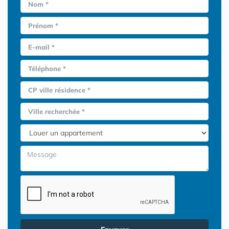
Nom *
Prénom *
E-mail *
Téléphone *
CP ville résidence *
Ville recherchée *