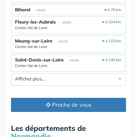
Bihorel
➔ à 76 km.
- 76420
Fleury-les-Aubrais
➔ à 104 km.
- 45400
Centre-Val de Loire
Meung-sur-Loire
➔ à 110 km.
- 45130
Centre-Val de Loire
Saint-Denis-sur-Loire
➔ à 130 km.
- 41000
Centre-Val de Loire
Afficher plus....
Proche de vous
Les départements de
Normandie