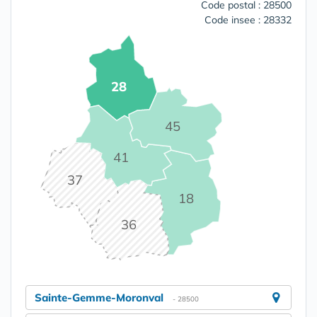
Code postal : 28500
Code insee : 28332
28
45
41
37
18
36
Sainte-Gemme-Moronval
- 28500