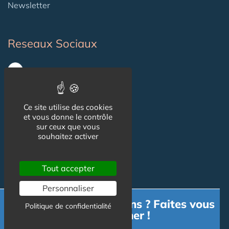
Newsletter
Reseaux Sociaux
Ce site utilise des cookies
et vous donne le contrôle
sur ceux que vous
souhaitez activer
Informations
Tout accepter
CGU
Personnaliser
Besoin d'informations ? Faites vous
Mentions légales
Politique de confidentialité
accompagner !