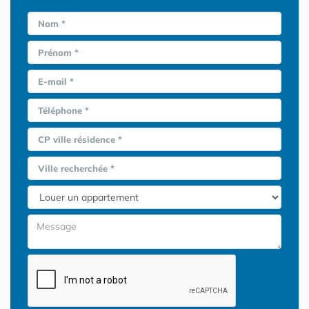
Nom *
Prénom *
E-mail *
Téléphone *
CP ville résidence *
Ville recherchée *