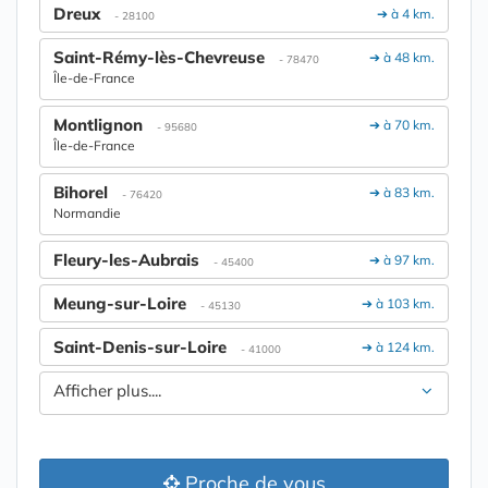
Dreux
➔ à 4 km.
- 28100
Saint-Rémy-lès-Chevreuse
➔ à 48 km.
- 78470
Île-de-France
Montlignon
➔ à 70 km.
- 95680
Île-de-France
Bihorel
➔ à 83 km.
- 76420
Normandie
Fleury-les-Aubrais
➔ à 97 km.
- 45400
Meung-sur-Loire
➔ à 103 km.
- 45130
Saint-Denis-sur-Loire
➔ à 124 km.
- 41000
Afficher plus....
Proche de vous