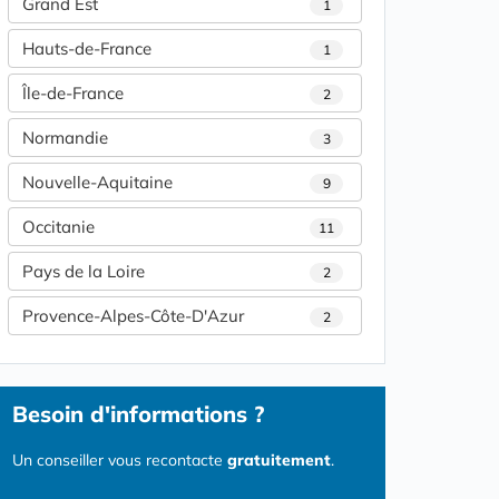
Grand Est
1
Hauts-de-France
1
Île-de-France
2
Normandie
3
Nouvelle-Aquitaine
9
Occitanie
11
Pays de la Loire
2
Provence-Alpes-Côte-D'Azur
2
Besoin d'informations ?
Un conseiller vous recontacte
gratuitement
.