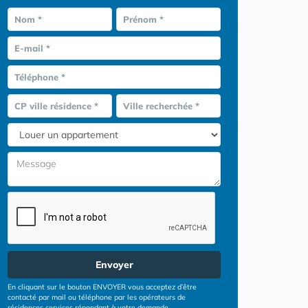
Nom *
Prénom *
E-mail *
Téléphone *
CP ville résidence *
Ville recherchée *
Envoyer
En cliquant sur le bouton ENVOYER vous acceptez d’être
contacté par mail ou téléphone par les opérateurs de
résidences services répondant à votre demande