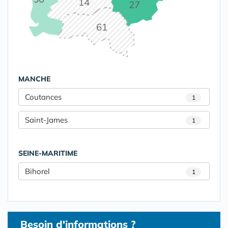
14
27
61
MANCHE
Coutances
1
Saint-James
1
SEINE-MARITIME
Bihorel
1
Besoin d'informations ?