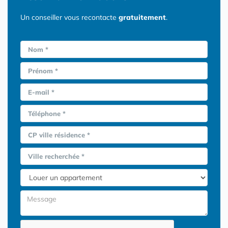
Un conseiller vous recontacte
gratuitement
.
Nom *
Prénom *
E-mail *
Téléphone *
CP ville résidence *
Ville recherchée *