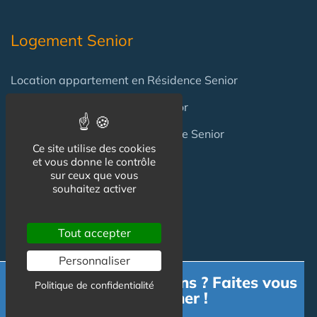
Logement Senior
Location appartement en Résidence Senior
Location Maison en Village Senior
Achat appartement en Résidence Senior
Ce site utilise des cookies
Achat Maison en Village Senior
et vous donne le contrôle
sur ceux que vous
souhaitez activer
Professionnels
Tout accepter
Achat / Vente Résidence
Personnaliser
Besoin d'informations ? Faites vous
Achat / Vente Terrain
Politique de confidentialité
accompagner !
Création Résidence