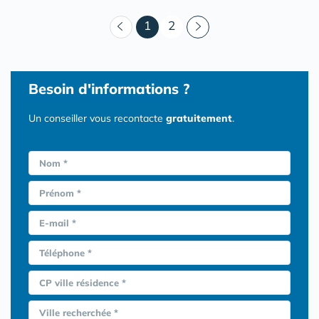
(courant)
1
2
Besoin d'informations ?
Un conseiller vous recontacte
gratuitement
.
Nom *
Prénom *
E-mail *
Téléphone *
CP ville résidence *
Ville recherchée *