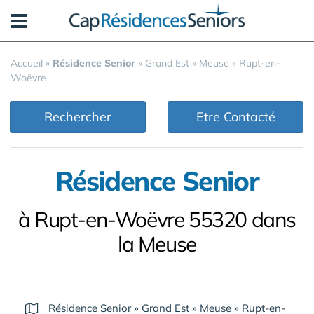
Panneau de gestion des cookies
Accueil
»
Résidence Senior
»
Grand Est
»
Meuse
»
Rupt-en-
Woëvre
Rechercher
Etre Contacté
Résidence Senior
à Rupt-en-Woëvre 55320 dans
la Meuse
Résidence Senior
»
Grand Est
»
Meuse
»
Rupt-en-