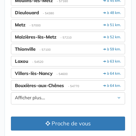
Moulins-lès-Metz
➔ à 45 km.
- 57160
Dieulouard
➔ à 48 km.
- 54380
Metz
➔ à 51 km.
- 57000
Maizières-lès-Metz
➔ à 52 km.
- 57210
Thionville
➔ à 59 km.
- 57100
Laxou
➔ à 63 km.
- 54520
Villers-lès-Nancy
➔ à 64 km.
- 54600
Bouxières-aux-Chênes
➔ à 64 km.
- 54770
Afficher plus....
Proche de vous