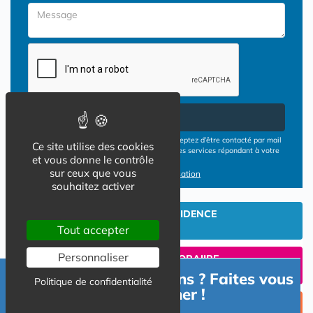
Envoyer
En cliquant sur le bouton ENVOYER vous acceptez d’être contacté par mail
Ce site utilise des cookies
ou téléphone par les opérateurs de résidences services répondant à votre
et vous donne le contrôle
demande
sur ceux que vous
Conditions d'utilisation
souhaitez activer
INVESTIR EN RESIDENCE
SENIOR
Tout accepter
Personnaliser
UN SEJOUR TEMPORAIIRE
EN RESIDENCE SENIOR?
Besoin d'informations ? Faites vous
Politique de confidentialité
accompagner !
TROUVER UNE PLACE