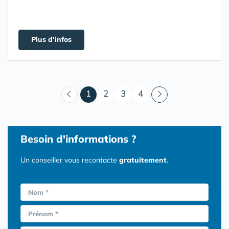
Plus d'infos
(courant)
1
2
3
4
Besoin d'informations ?
Un conseiller vous recontacte
gratuitement
.
Nom *
Prénom *