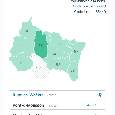
Population : 294 habs.
Code postal : 55320
Code insee : 55449
08
57
55
51
67
54
10
88
52
68
Rupt-en-Woëvre
- 55320
Pont-à-Mousson
➔ à 44 km.
- 54700