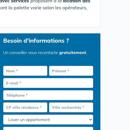
avec services
proposent à la
location des
ont la palette varie selon les opérateurs,
Besoin d'informations ?
Un conseiller vous recontacte
gratuitement
.
Nom *
Prénom *
E-mail *
Téléphone *
CP ville résidence *
Ville recherchée *