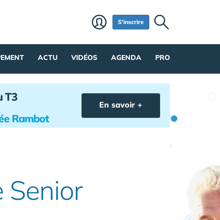
S'inscrire
PEMENT
ACTU
VIDÉOS
AGENDA
PRO
u T3
En savoir +
hée Rambot
 Senior