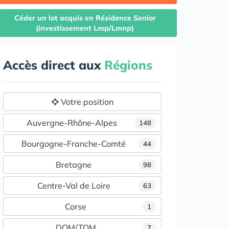
Céder un lot acquis en Résidence Senior
(investissement Lmp/Lmnp)
Accès direct aux
Régions
Votre position
Auvergne-Rhône-Alpes
148
Bourgogne-Franche-Comté
44
Bretagne
98
Centre-Val de Loire
63
Corse
1
DOM/TOM
7