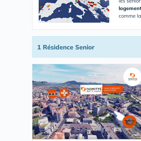
les senio
logement
comme la 
1 Résidence Senior