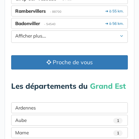
Rambervillers
➔ à 55 km.
- 88700
Badonviller
➔ à 56 km.
- 54540
Afficher plus....
Proche de vous
Les départements du
Grand Est
Ardennes
Aube
1
Marne
1