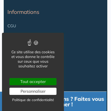
Informations
CGU
Mentions légales
Ce site utilise des cookies
Contact
et vous donne le contrôle
sur ceux que vous
souhaitez activer
Contact
Publicité
Tout accepter
Personnaliser
Besoin d'informations ? Faites vous
Politique de confidentialité
accompagner !
Nos autres sites :