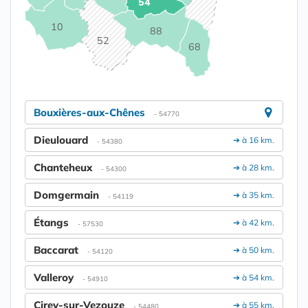
54
10
88
52
68
Bouxières-aux-Chênes
- 54770
Dieulouard
➔ à 16 km.
- 54380
Chanteheux
➔ à 28 km.
- 54300
Domgermain
➔ à 35 km.
- 54119
Étangs
➔ à 42 km.
- 57530
Baccarat
➔ à 50 km.
- 54120
Valleroy
➔ à 54 km.
- 54910
Cirey-sur-Vezouze
➔ à 55 km.
- 54480