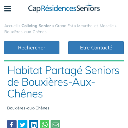
Panneau de gestion des cookies
Accueil
»
Coliving Senior
»
Grand Est
»
Meurthe-et-Moselle
»
Bouxières-aux-Chênes
Rechercher
Etre Contacté
Habitat Partagé Seniors
de Bouxières-Aux-
Chênes
Bouxières-aux-Chênes