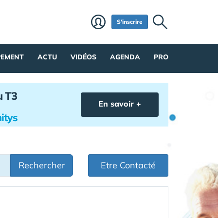
S'inscrire
PEMENT
ACTU
VIDÉOS
AGENDA
PRO
u T3
En savoir +
itys
Rechercher
Etre Contacté