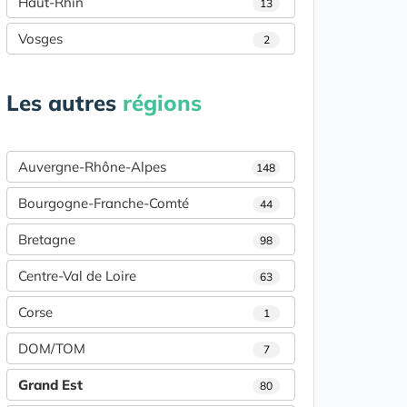
Haut-Rhin
13
Vosges
2
Les autres
régions
Auvergne-Rhône-Alpes
148
Bourgogne-Franche-Comté
44
Bretagne
98
Centre-Val de Loire
63
Corse
1
DOM/TOM
7
Grand Est
80