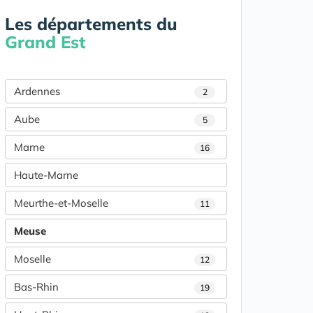
Les départements du
Grand Est
Ardennes
2
Aube
5
Marne
16
Haute-Marne
Meurthe-et-Moselle
11
Meuse
Moselle
12
Bas-Rhin
19