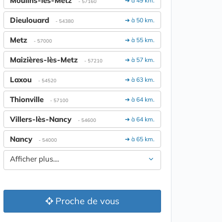
Moulins-lès-Metz
➔ à 49 km.
- 57160
Dieulouard
➔ à 50 km.
- 54380
Metz
➔ à 55 km.
- 57000
Maizières-lès-Metz
➔ à 57 km.
- 57210
Laxou
➔ à 63 km.
- 54520
Thionville
➔ à 64 km.
- 57100
Villers-lès-Nancy
➔ à 64 km.
- 54600
Nancy
➔ à 65 km.
- 54000
Afficher plus....
Proche de vous