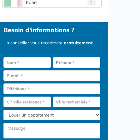
Italie
1
Besoin d'informations ?
Un conseiller vous recontacte
gratuitement
.
Nom *
Prénom *
E-mail *
Téléphone *
CP ville résidence *
Ville recherchée *