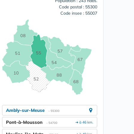
Population : 243 habs.
Code postal : 55300
Code insee : 55007
08
57
55
51
67
54
10
88
52
68
Ambly-sur-Meuse
- 55300
Pont-à-Mousson
➔ à 46 km.
- 54700