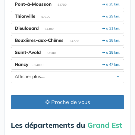
Pont-à-Mousson
➔ à 25 km.
- 54700
Thionville
➔ à 29 km.
- 57100
Dieulouard
➔ à 31 km.
- 54380
Bouxières-aux-Chênes
➔ à 38 km.
- 54770
Saint-Avold
➔ à 38 km.
- 57500
Nancy
➔ à 47 km.
- 54000
Afficher plus....
Proche de vous
Les départements du
Grand Est