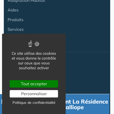
Adaptation Habitat
Aides
Produits
Services
Ce site utilise des cookies
et vous donne le contrôle
Actualité
sur ceux que vous
souhaitez activer
ACTU
Tout accepter
VIDÉOS
Personnaliser
AGENDA
Contacter directement La Résidence
Politique de confidentialité
Flux RSS
DOMITYS La Calliope