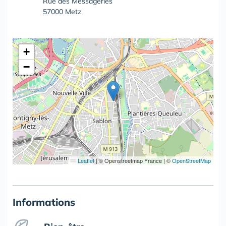
Rue des Messageries
57000 Metz
+
−
Leaflet
|
© Openstreetmap France | ©
OpenStreetMap
Informations