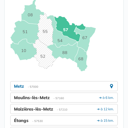
08
57
55
51
67
54
10
88
52
68
Metz
- 57000
Moulins-lès-Metz
➔ à 6 km.
- 57160
Maizières-lès-Metz
➔ à 12 km.
- 57210
Étangs
➔ à 15 km.
- 57530