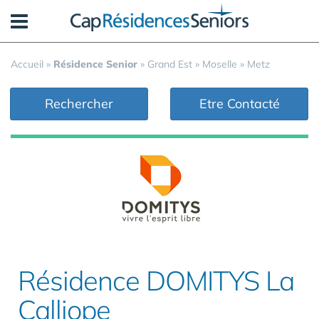
Panneau de gestion des cookies
Accueil
»
Résidence Senior
»
Grand Est
»
Moselle
»
Metz
Rechercher
Etre Contacté
Résidence DOMITYS La
Calliope