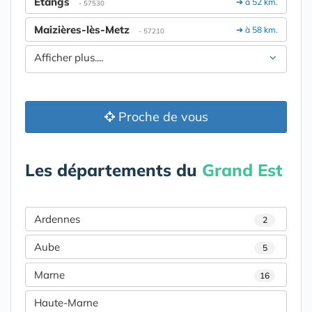
Étangs
➔ à 52 km.
- 57530
Maizières-lès-Metz
➔ à 58 km.
- 57210
Afficher plus....
Proche de vous
Les départements du
Grand Est
Ardennes
2
Aube
5
Marne
16
Haute-Marne