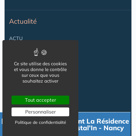
Actualité
ACTU
VIDÉOS
AGENDA
Ce site utilise des cookies
et vous donne le contrôle
Flux RSS
sur ceux que vous
souhaitez activer
Newsletter
Tout accepter
Reseaux Sociaux
Personnaliser
Contacter directement La Résidence
Politique de confidentialité
Senior Domitys La Cristal'In - Nancy