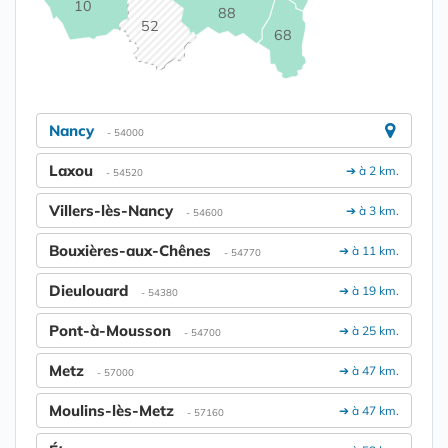
10
88
52
68
Nancy
- 54000
Laxou
➔ à 2 km.
- 54520
Villers-lès-Nancy
➔ à 3 km.
- 54600
Bouxières-aux-Chênes
➔ à 11 km.
- 54770
Dieulouard
➔ à 19 km.
- 54380
Pont-à-Mousson
➔ à 25 km.
- 54700
Metz
➔ à 47 km.
- 57000
Moulins-lès-Metz
➔ à 47 km.
- 57160