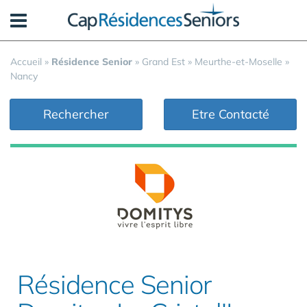
Panneau de gestion des cookies
Accueil
»
Résidence Senior
»
Grand Est
»
Meurthe-et-Moselle
»
Nancy
Rechercher
Etre Contacté
Résidence Senior