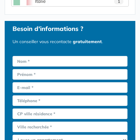
Italie
1
Besoin d'informations ?
Un conseiller vous recontacte
gratuitement
.
Nom *
Prénom *
E-mail *
Téléphone *
CP ville résidence *
Ville recherchée *