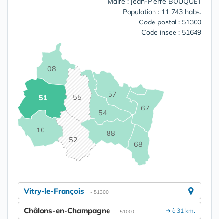
Maire : Jean-Pierre BOUQUET
Population : 11 743 habs.
Code postal : 51300
Code insee : 51649
08
57
55
51
67
54
10
88
52
68
Vitry-le-François
- 51300
Châlons-en-Champagne
➔ à 31 km.
- 51000