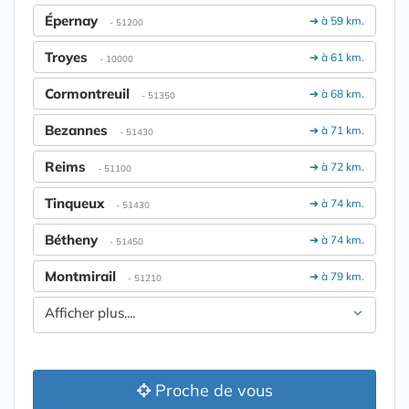
Épernay
➔ à 59 km.
- 51200
Troyes
➔ à 61 km.
- 10000
Cormontreuil
➔ à 68 km.
- 51350
Bezannes
➔ à 71 km.
- 51430
Reims
➔ à 72 km.
- 51100
Tinqueux
➔ à 74 km.
- 51430
Bétheny
➔ à 74 km.
- 51450
Montmirail
➔ à 79 km.
- 51210
Afficher plus....
Proche de vous