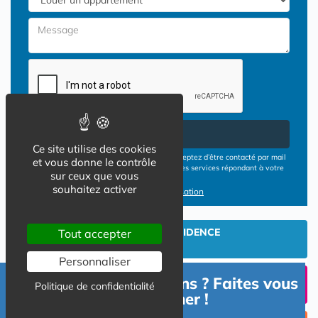
Envoyer
Ce site utilise des cookies
En cliquant sur le bouton ENVOYER vous acceptez d’être contacté par mail
et vous donne le contrôle
ou téléphone par les opérateurs de résidences services répondant à votre
sur ceux que vous
demande
souhaitez activer
Conditions d'utilisation
INVESTIR EN RESIDENCE
Tout accepter
SENIOR
Personnaliser
UN SEJOUR TEMPORAIIRE
Besoin d'informations ? Faites vous
Politique de confidentialité
EN RESIDENCE SENIOR?
accompagner !