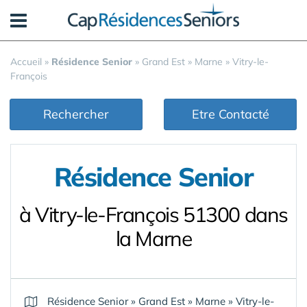
Panneau de gestion des cookies
Accueil
»
Résidence Senior
»
Grand Est
»
Marne
»
Vitry-le-
François
Rechercher
Etre Contacté
Résidence Senior
à Vitry-le-François 51300 dans
la Marne
Résidence Senior
»
Grand Est
»
Marne
»
Vitry-le-