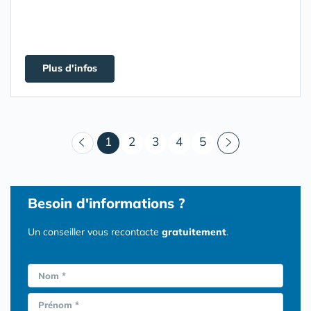
Plus d'infos
(courant)
1
2
3
4
5
Besoin d'informations ?
Un conseiller vous recontacte
gratuitement
.
Nom *
Prénom *