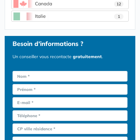
Canada
12
Italie
1
Besoin d'informations ?
Un conseiller vous recontacte
gratuitement
.
Nom *
Prénom *
E-mail *
Téléphone *
CP ville résidence *