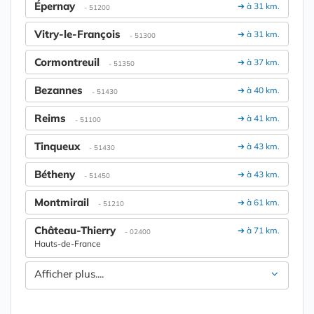
Épernay
➔ à 31 km.
- 51200
Vitry-le-François
➔ à 31 km.
- 51300
Cormontreuil
➔ à 37 km.
- 51350
Bezannes
➔ à 40 km.
- 51430
Reims
➔ à 41 km.
- 51100
Tinqueux
➔ à 43 km.
- 51430
Bétheny
➔ à 43 km.
- 51450
Montmirail
➔ à 61 km.
- 51210
Château-Thierry
➔ à 71 km.
- 02400
Hauts-de-France
Afficher plus....