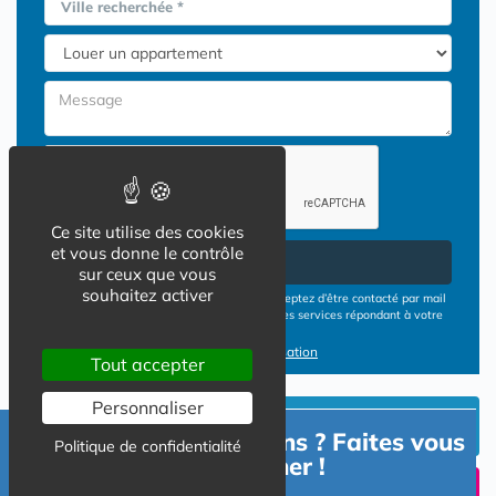
Ville recherchée *
Ce site utilise des cookies
et vous donne le contrôle
Envoyer
sur ceux que vous
souhaitez activer
En cliquant sur le bouton ENVOYER vous acceptez d’être contacté par mail
ou téléphone par les opérateurs de résidences services répondant à votre
demande
Conditions d'utilisation
Tout accepter
Personnaliser
INVESTIR EN RESIDENCE
Besoin d'informations ? Faites vous
SENIOR
Politique de confidentialité
accompagner !
UN SEJOUR TEMPORAIIRE