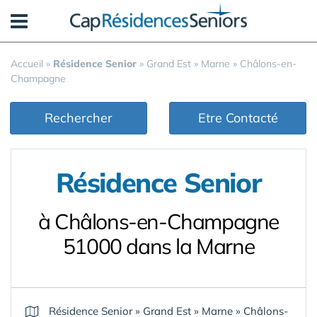
Panneau de gestion des cookies
Accueil
»
Résidence Senior
»
Grand Est
»
Marne
»
Châlons-en-
Champagne
Rechercher
Etre Contacté
Résidence Senior
à Châlons-en-Champagne
51000 dans la Marne
Résidence Senior
»
Grand Est
»
Marne
»
Châlons-