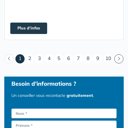
Plus d'infos
(courant)
1
2
3
4
5
6
7
8
9
10
Besoin d'informations ?
Un conseiller vous recontacte
gratuitement
.
Nom *
Prénom *