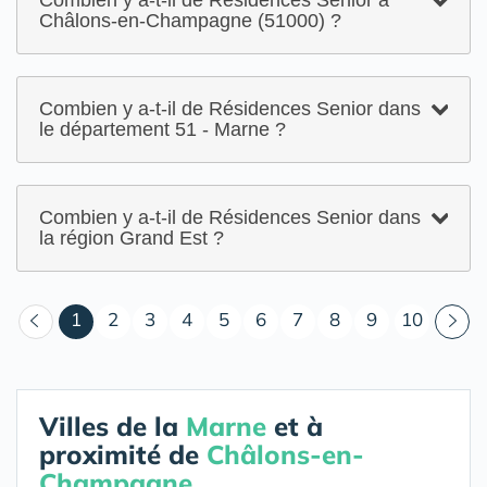
Combien y a-t-il de Résidences Senior à
Châlons-en-Champagne (51000) ?
Combien y a-t-il de Résidences Senior dans
le département 51 - Marne ?
Combien y a-t-il de Résidences Senior dans
la région Grand Est ?
(courant)
1
2
3
4
5
6
7
8
9
10
Villes de la
Marne
et à
proximité de
Châlons-en-
Champagne