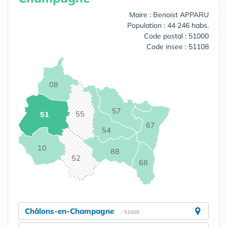
Maire : Benoist APPARU
Population : 44 246 habs.
Code postal : 51000
Code insee : 51108
08
57
55
51
67
54
10
88
52
68
Châlons-en-Champagne
- 51000