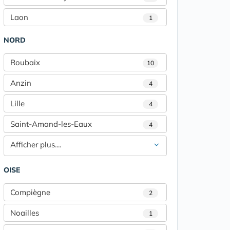
Laon
1
NORD
Roubaix
10
Anzin
4
Lille
4
Saint-Amand-les-Eaux
4
Afficher plus....
OISE
Compiègne
2
Noailles
1