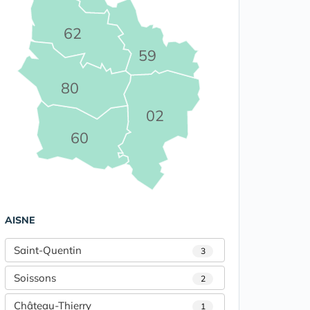
62
59
80
02
60
AISNE
Saint-Quentin
3
Soissons
2
Château-Thierry
1