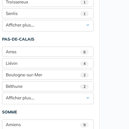
Troissereux
1
Senlis
1
Afficher plus....
PAS-DE-CALAIS
Arras
6
Liévin
4
Boulogne-sur-Mer
2
Béthune
2
Afficher plus....
SOMME
Amiens
9