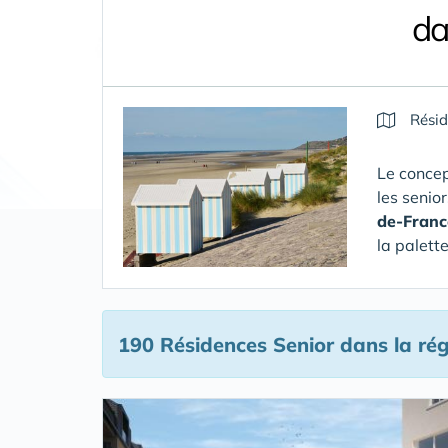
da
Résid
Le concep
les senio
de-Franc
la palett
190 Résidences Senior
dans la ré