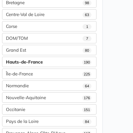
Bretagne
98
Centre-Val de Loire
63
Corse
1
DOM/TOM
7
Grand Est
80
Hauts-de-France
190
Île-de-France
225
Normandie
64
Nouvelle-Aquitaine
176
Occitanie
151
Pays de la Loire
84