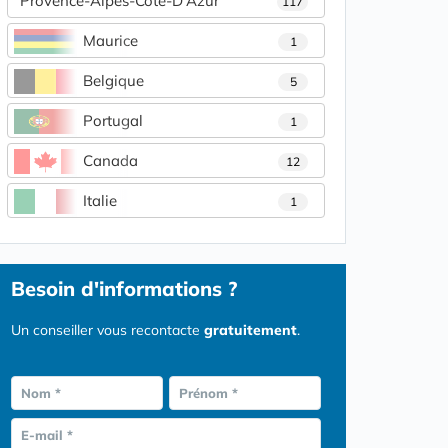
Provence-Alpes-Côte-D'Azur
117
Maurice
1
Belgique
5
Portugal
1
Canada
12
Italie
1
Besoin d'informations ?
Un conseiller vous recontacte
gratuitement
.
Nom *
Prénom *
E-mail *