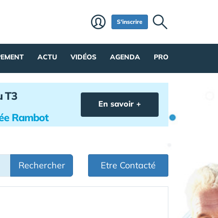
S'inscrire
PEMENT
ACTU
VIDÉOS
AGENDA
PRO
u T3
En savoir +
hée Rambot
Rechercher
Etre Contacté