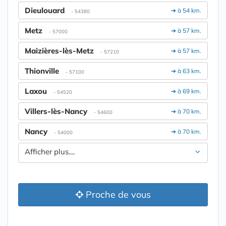
Dieulouard
➔ à 54 km.
- 54380
Metz
➔ à 57 km.
- 57000
Maizières-lès-Metz
➔ à 57 km.
- 57210
Thionville
➔ à 63 km.
- 57100
Laxou
➔ à 69 km.
- 54520
Villers-lès-Nancy
➔ à 70 km.
- 54600
Nancy
➔ à 70 km.
- 54000
Afficher plus....
Proche de vous