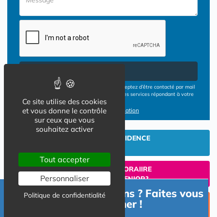
Envoyer
En cliquant sur le bouton ENVOYER vous acceptez d’être contacté par mail
ou téléphone par les opérateurs de résidences services répondant à votre
Ce site utilise des cookies
demande
et vous donne le contrôle
Conditions d'utilisation
sur ceux que vous
souhaitez activer
INVESTIR EN RESIDENCE
SENIOR
Tout accepter
UN SEJOUR TEMPORAIIRE
Personnaliser
EN RESIDENCE SENIOR?
Besoin d'informations ? Faites vous
Politique de confidentialité
TROUVER UNE PLACE
accompagner !
EN RESIDENCE SENIOR