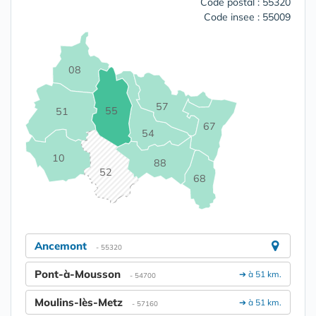
Code postal : 55320
Code insee : 55009
08
57
55
51
67
54
10
88
52
68
Ancemont
- 55320
Pont-à-Mousson
➔ à 51 km.
- 54700
Moulins-lès-Metz
➔ à 51 km.
- 57160