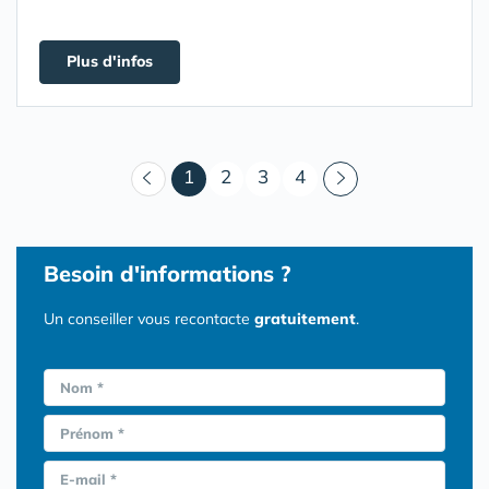
Plus d'infos
(courant)
1
2
3
4
Besoin d'informations ?
Un conseiller vous recontacte
gratuitement
.
Nom *
Prénom *
E-mail *