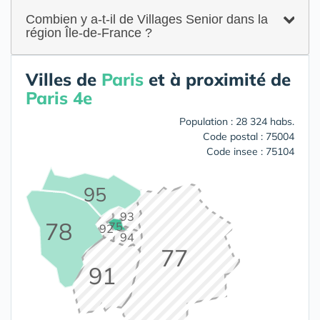
Combien y a-t-il de Villages Senior dans la
région Île-de-France ?
Villes de
Paris
et à proximité de
Paris 4e
Population : 28 324 habs.
Code postal : 75004
Code insee : 75104
95
93
78
75
92
94
77
91