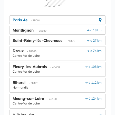
Paris 4e
- 75004
Montlignon
➔ à 18 km.
- 95680
Saint-Rémy-lès-Chevreuse
➔ à 27 km.
- 78470
Dreux
➔ à 74 km.
- 28100
Centre-Val de Loire
Fleury-les-Aubrais
➔ à 108 km.
- 45400
Centre-Val de Loire
Bihorel
➔ à 112 km.
- 76420
Normandie
Meung-sur-Loire
➔ à 124 km.
- 45130
Centre-Val de Loire
Afficher plus....