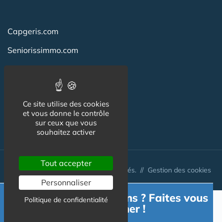
Capgeris.com
Seniorissimmo.com
Emploi-formation-sante.com
Aidant.info
Ce site utilise des cookies
Creche-et-naissance.com
et vous donne le contrôle
sur ceux que vous
Co-Living & Co-Working
souhaitez activer
Tout accepter
© Australis 2026 - Tous droits réservés. //
Gestion des cookies
Personnaliser
Besoin d'informations ? Faites vous
Politique de confidentialité
accompagner !