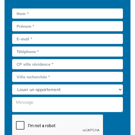
Nom *
Prénom *
E-mail *
Téléphone *
CP ville résidence *
Ville recherchée *