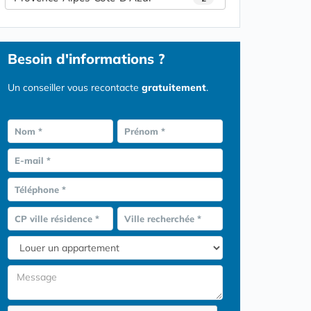
Besoin d'informations ?
Un conseiller vous recontacte
gratuitement
.
Nom *
Prénom *
E-mail *
Téléphone *
CP ville résidence *
Ville recherchée *