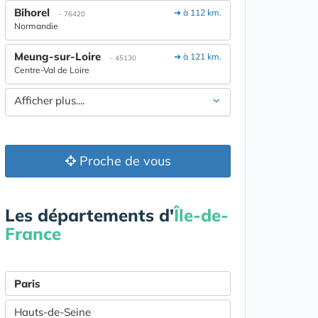
Bihorel
➔ à 112 km.
- 76420
Normandie
Meung-sur-Loire
➔ à 121 km.
- 45130
Centre-Val de Loire
Afficher plus....
Proche de vous
Les départements d'
Île-de-
France
Paris
Hauts-de-Seine