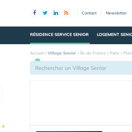
Panneau de gestion des cookies
Contact
Newsletter
RÉSIDENCE SERVICE SENIOR
LOGEMENT SENI
Accueil
»
Village Senior
»
Île-de-France
»
Paris
»
Pari