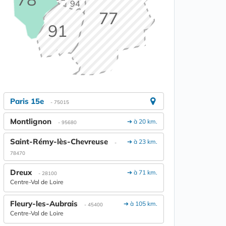
94
77
91
Paris 15e
- 75015
Montlignon
➔ à 20 km.
- 95680
Saint-Rémy-lès-Chevreuse
➔ à 23 km.
-
78470
Dreux
➔ à 71 km.
- 28100
Centre-Val de Loire
Fleury-les-Aubrais
➔ à 105 km.
- 45400
Centre-Val de Loire