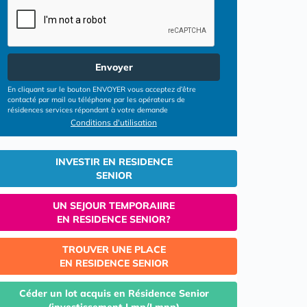
Envoyer
En cliquant sur le bouton ENVOYER vous acceptez d’être
contacté par mail ou téléphone par les opérateurs de
résidences services répondant à votre demande
Conditions d'utilisation
INVESTIR EN RESIDENCE
SENIOR
UN SEJOUR TEMPORAIIRE
EN RESIDENCE SENIOR?
TROUVER UNE PLACE
EN RESIDENCE SENIOR
Céder un lot acquis en Résidence Senior
(investissement Lmp/Lmnp)