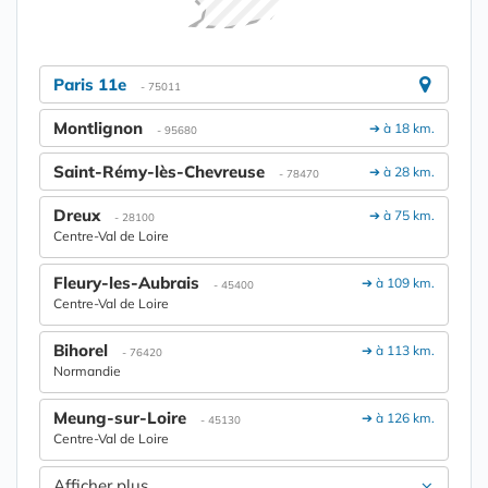
Paris 11e
- 75011
Montlignon
➔ à 18 km.
- 95680
Saint-Rémy-lès-Chevreuse
➔ à 28 km.
- 78470
Dreux
➔ à 75 km.
- 28100
Centre-Val de Loire
Fleury-les-Aubrais
➔ à 109 km.
- 45400
Centre-Val de Loire
Bihorel
➔ à 113 km.
- 76420
Normandie
Meung-sur-Loire
➔ à 126 km.
- 45130
Centre-Val de Loire
Afficher plus....