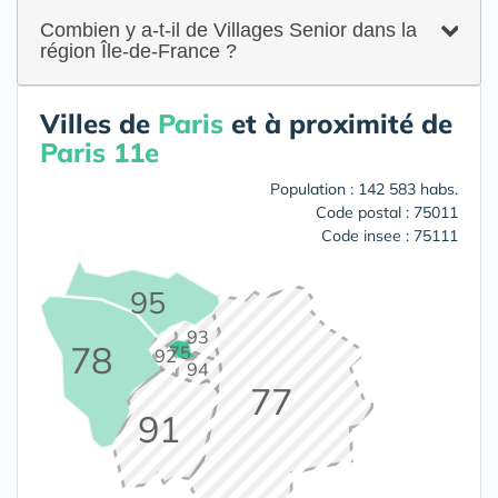
Combien y a-t-il de Villages Senior dans la
région Île-de-France ?
Villes de
Paris
et à proximité de
Paris 11e
Population : 142 583 habs.
Code postal : 75011
Code insee : 75111
95
93
78
75
92
94
77
91