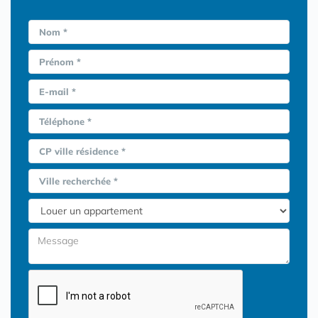
Nom *
Prénom *
E-mail *
Téléphone *
CP ville résidence *
Ville recherchée *