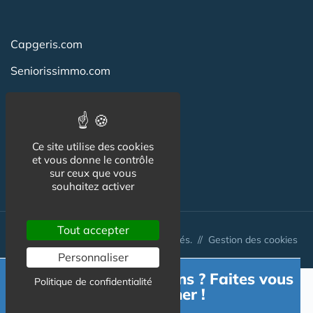
Capgeris.com
Seniorissimmo.com
Emploi-formation-sante.com
Aidant.info
Ce site utilise des cookies
Creche-et-naissance.com
et vous donne le contrôle
sur ceux que vous
Co-Living & Co-Working
souhaitez activer
Tout accepter
© Australis 2026 - Tous droits réservés. //
Gestion des cookies
Personnaliser
Besoin d'informations ? Faites vous
Politique de confidentialité
accompagner !