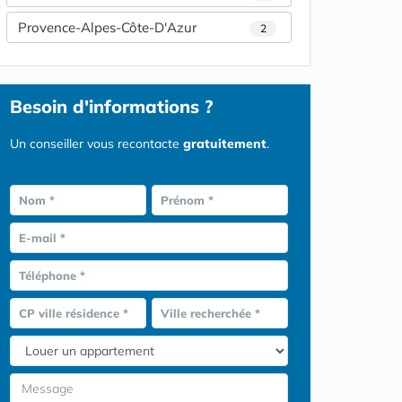
Provence-Alpes-Côte-D'Azur
2
Besoin d'informations ?
Un conseiller vous recontacte
gratuitement
.
Nom *
Prénom *
E-mail *
Téléphone *
CP ville résidence *
Ville recherchée *