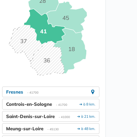
28
45
41
37
18
36
Fresnes
- 41700
Controis-en-Sologne
➔ à 8 km.
- 41700
Saint-Denis-sur-Loire
➔ à 21 km.
- 41000
Meung-sur-Loire
➔ à 48 km.
- 45130