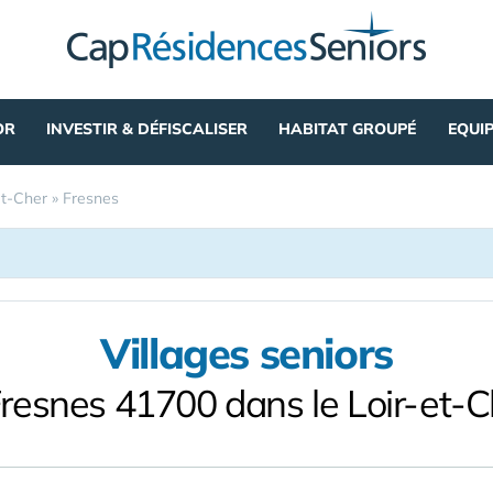
OR
INVESTIR & DÉFISCALISER
HABITAT GROUPÉ
EQUI
et-Cher
»
Fresnes
Villages seniors
Fresnes 41700 dans le Loir-et-C