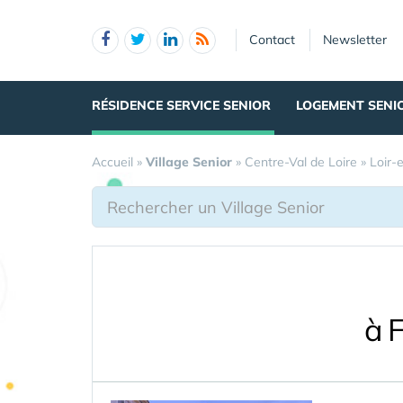
Panneau de gestion des cookies
Contact
Newsletter
RÉSIDENCE SERVICE SENIOR
LOGEMENT SENI
Accueil
»
Village Senior
»
Centre-Val de Loire
»
Loir-
à 