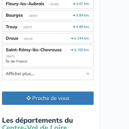
Fleury-les-Aubrais
➔ à 67 km.
- 45400
Bourges
➔ à 84 km.
- 18000
Trouy
➔ à 86 km.
- 18570
Dreux
➔ à 144 km.
- 28100
Saint-Rémy-lès-Chevreuse
➔ à 150 km.
-
78470
Île-de-France
Afficher plus....
Proche de vous
Les départements du
Centre-Val de Loire