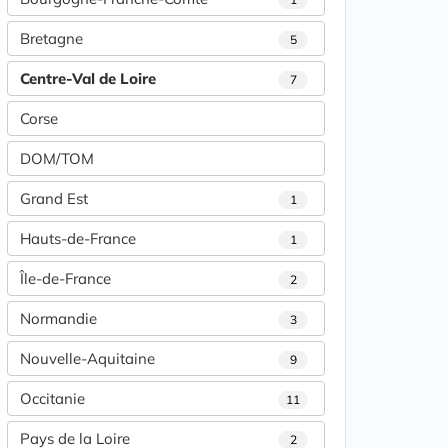
Bretagne
5
Centre-Val de Loire
7
Corse
DOM/TOM
Grand Est
1
Hauts-de-France
1
Île-de-France
2
Normandie
3
Nouvelle-Aquitaine
9
Occitanie
11
Pays de la Loire
2