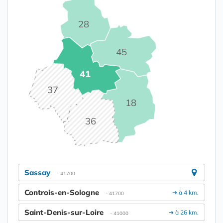
28
45
41
37
18
36
Sassay
- 41700
Controis-en-Sologne
➔ à 4 km.
- 41700
Saint-Denis-sur-Loire
➔ à 26 km.
- 41000