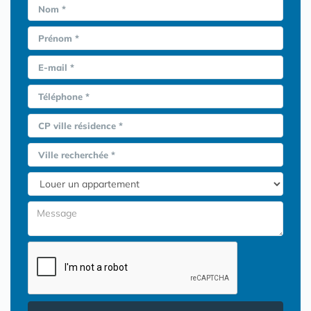
Nom *
Prénom *
E-mail *
Téléphone *
CP ville résidence *
Ville recherchée *