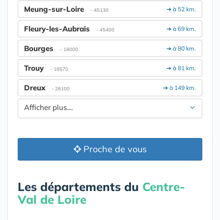
Meung-sur-Loire
➔ à 52 km.
- 45130
Fleury-les-Aubrais
➔ à 69 km.
- 45400
Bourges
➔ à 80 km.
- 18000
Trouy
➔ à 81 km.
- 18570
Dreux
➔ à 149 km.
- 28100
Afficher plus....
Proche de vous
Les départements du
Centre-
Val de Loire