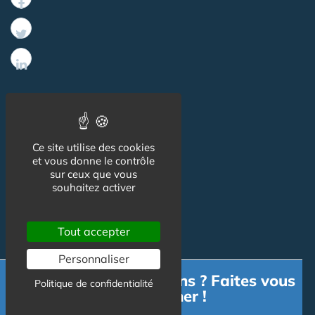
Informations
Ce site utilise des cookies
CGU
et vous donne le contrôle
sur ceux que vous
Mentions légales
souhaitez activer
Tout accepter
Contact
Personnaliser
Contact
Besoin d'informations ? Faites vous
Politique de confidentialité
accompagner !
Publicité