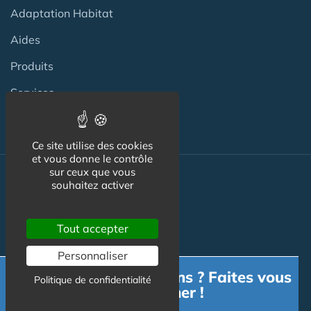
Adaptation Habitat
Aides
Produits
Services
Ce site utilise des cookies
et vous donne le contrôle
sur ceux que vous
Actualité
souhaitez activer
ACTU
Tout accepter
VIDÉOS
Personnaliser
AGENDA
Besoin d'informations ? Faites vous
Politique de confidentialité
accompagner !
Flux RSS