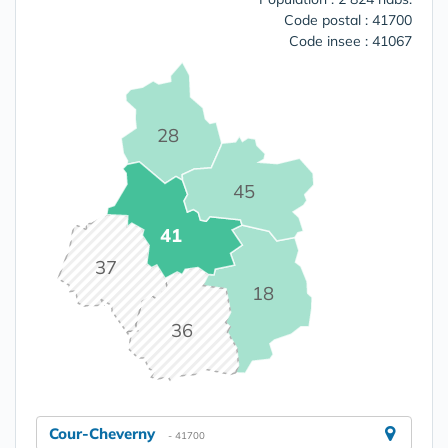
Code postal : 41700
Code insee : 41067
28
45
41
37
18
36
Cour-Cheverny
- 41700