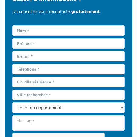
Un conseiller vous recontacte
gratuitement
.
Nom *
Prénom *
E-mail *
Téléphone *
CP ville résidence *
Ville recherchée *