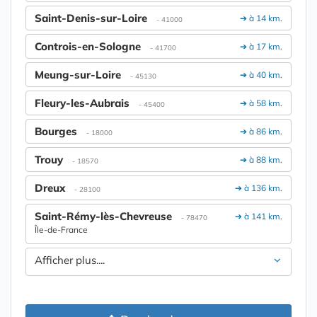
Saint-Denis-sur-Loire
➔ à 14 km.
- 41000
Controis-en-Sologne
➔ à 17 km.
- 41700
Meung-sur-Loire
➔ à 40 km.
- 45130
Fleury-les-Aubrais
➔ à 58 km.
- 45400
Bourges
➔ à 86 km.
- 18000
Trouy
➔ à 88 km.
- 18570
Dreux
➔ à 136 km.
- 28100
Saint-Rémy-lès-Chevreuse
➔ à 141 km.
- 78470
Île-de-France
Afficher plus....