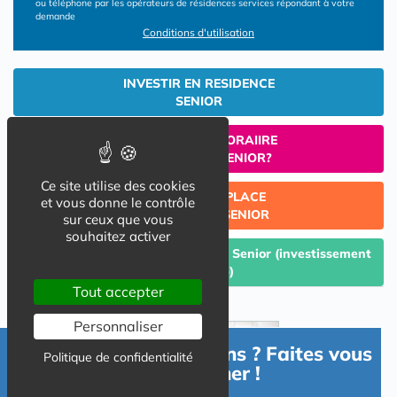
ou téléphone par les opérateurs de résidences services répondant à votre
demande
Conditions d'utilisation
INVESTIR EN RESIDENCE
SENIOR
UN SEJOUR TEMPORAIIRE
EN RESIDENCE SENIOR?
Ce site utilise des cookies
TROUVER UNE PLACE
et vous donne le contrôle
EN RESIDENCE SENIOR
sur ceux que vous
souhaitez activer
Céder un lot acquis en Résidence Senior (investissement
Lmp/Lmnp)
Tout accepter
Personnaliser
Besoin d'informations ? Faites vous
Politique de confidentialité
accompagner !