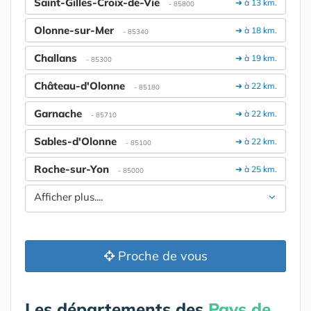
Saint-Gilles-Croix-de-Vie
➔ à 13 km.
- 85800
Olonne-sur-Mer
➔ à 18 km.
- 85340
Challans
➔ à 19 km.
- 85300
Château-d'Olonne
➔ à 22 km.
- 85180
Garnache
➔ à 22 km.
- 85710
Sables-d'Olonne
➔ à 22 km.
- 85100
Roche-sur-Yon
➔ à 25 km.
- 85000
Afficher plus....
Proche de vous
Les départements des
Pays de