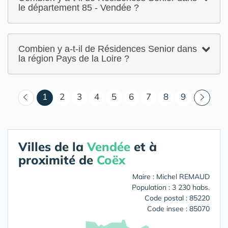
le département 85 - Vendée ?
Combien y a-t-il de Résidences Senior dans
la région Pays de la Loire ?
(courant)
1
2
3
4
5
6
7
8
9
Villes de la
Vendée
et à
proximité de
Coëx
Maire : Michel REMAUD
Population : 3 230 habs.
Code postal : 85220
Code insee : 85070