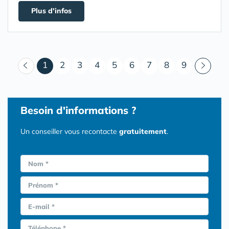
Plus d'infos
(courant)
1
2
3
4
5
6
7
8
9
Besoin d'informations ?
Un conseiller vous recontacte
gratuitement
.
Nom *
Prénom *
E-mail *
Téléphone *