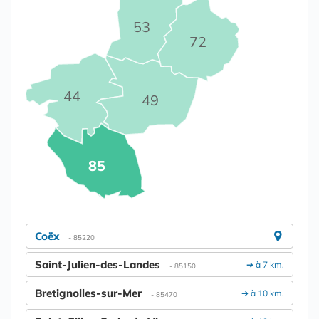
53
72
44
49
85
Coëx
- 85220
Saint-Julien-des-Landes
➔ à 7 km.
- 85150
Bretignolles-sur-Mer
➔ à 10 km.
- 85470