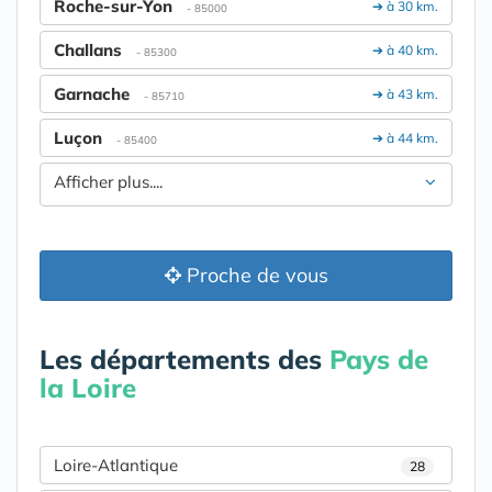
Roche-sur-Yon
➔ à 30 km.
- 85000
Challans
➔ à 40 km.
- 85300
Garnache
➔ à 43 km.
- 85710
Luçon
➔ à 44 km.
- 85400
Afficher plus....
Proche de vous
Les départements des
Pays de
la Loire
Loire-Atlantique
28