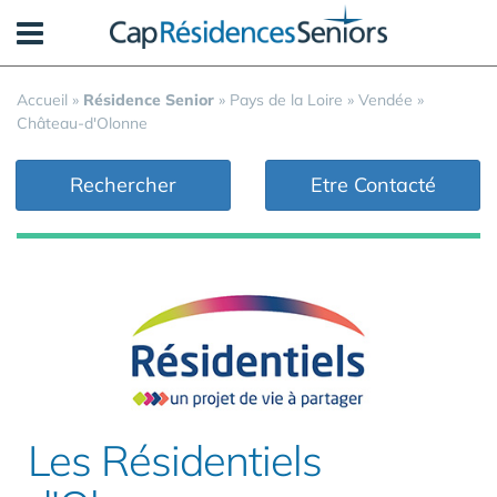
Panneau de gestion des cookies
Accueil
»
Résidence Senior
»
Pays de la Loire
»
Vendée
»
Château-d'Olonne
Rechercher
Etre Contacté
Les Résidentiels