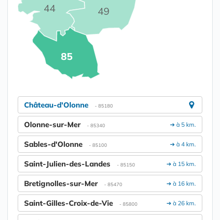
44
49
85
Château-d'Olonne
- 85180
Olonne-sur-Mer
➔ à 5 km.
- 85340
Sables-d'Olonne
➔ à 4 km.
- 85100
Saint-Julien-des-Landes
➔ à 15 km.
- 85150
Bretignolles-sur-Mer
➔ à 16 km.
- 85470
Saint-Gilles-Croix-de-Vie
➔ à 26 km.
- 85800