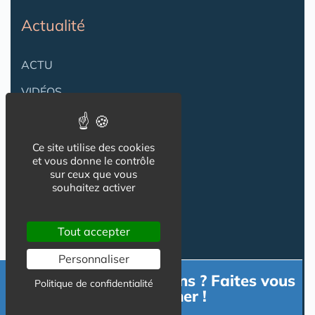
Actualité
ACTU
VIDÉOS
AGENDA
Flux RSS
Ce site utilise des cookies
et vous donne le contrôle
Newsletter
sur ceux que vous
souhaitez activer
Reseaux Sociaux
Tout accepter
Personnaliser
Besoin d'informations ? Faites vous
Politique de confidentialité
accompagner !