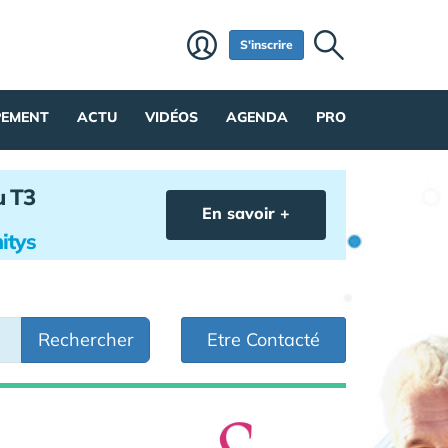
S'inscrire
PEMENT
ACTU
VIDÉOS
AGENDA
PRO
u T3
En savoir +
itys
Rechercher
Etre Contacté