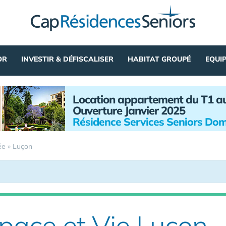
OR
INVESTIR & DÉFISCALISER
HABITAT GROUPÉ
EQUI
Location appartement du T1 a
Ouverture Janvier 2025
Résidence Services Seniors Dom
ée
»
Luçon
pace et Vie Luçon