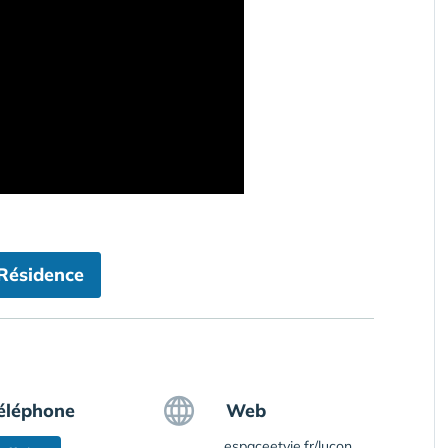
 Résidence
éléphone
Web
espaceetvie.fr/lucon