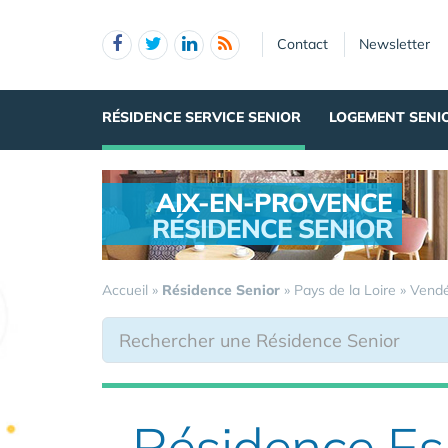
Panneau de gestion des cookies
Contact
Newsletter
RÉSIDENCE SERVICE SENIOR
LOGEMENT SENI
AIX-EN-PROVENCE
RÉSIDENCE SENIOR
.
Accueil
»
Résidence Senior
»
Pays de la Loire
»
Vend
Résidence Es