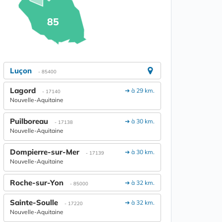
85
Luçon
- 85400
Lagord
➔ à 29 km.
- 17140
Nouvelle-Aquitaine
Puilboreau
➔ à 30 km.
- 17138
Nouvelle-Aquitaine
Dompierre-sur-Mer
➔ à 30 km.
- 17139
Nouvelle-Aquitaine
Roche-sur-Yon
➔ à 32 km.
- 85000
Sainte-Soulle
➔ à 32 km.
- 17220
Nouvelle-Aquitaine