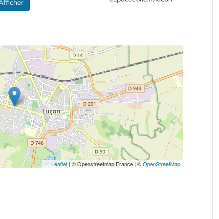
Afficher
Leaflet
|
© Openstreetmap France | ©
OpenStreetMap