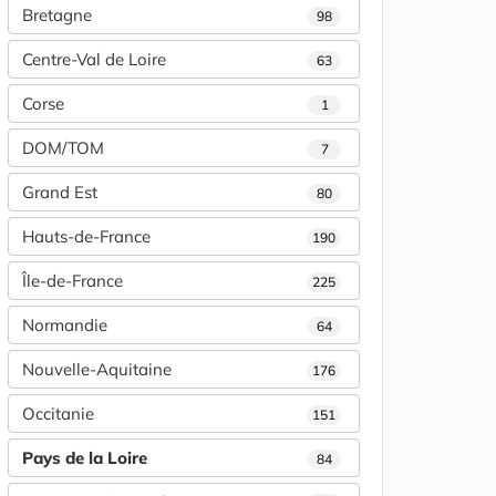
Bretagne
98
Centre-Val de Loire
63
Corse
1
DOM/TOM
7
Grand Est
80
Hauts-de-France
190
Île-de-France
225
Normandie
64
Nouvelle-Aquitaine
176
Occitanie
151
Pays de la Loire
84