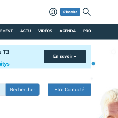
S'inscrire
PEMENT
ACTU
VIDÉOS
AGENDA
PRO
u T3
En savoir +
itys
Rechercher
Etre Contacté