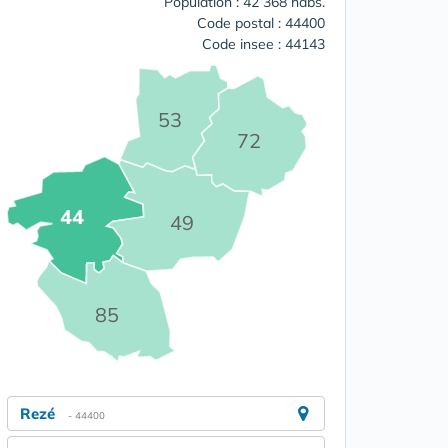
Population : 42 368 habs.
Code postal : 44400
Code insee : 44143
53
72
44
49
85
Rezé
- 44400