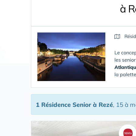
à R
Résid
Le concep
les senio
Atlantiq
la palett
1 Résidence Senior
à Rezé
, 15 à 