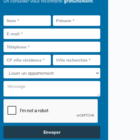
Un conseiller vous recontacte
gratuitement
.
Nom *
Prénom *
E-mail *
Téléphone *
CP ville résidence *
Ville recherchée *
Envoyer