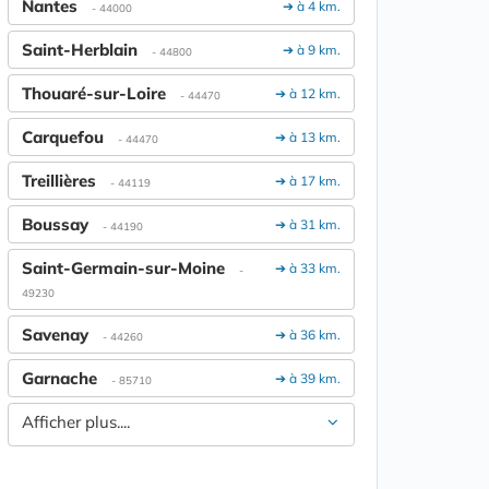
Nantes
➔ à 4 km.
- 44000
Saint-Herblain
➔ à 9 km.
- 44800
Thouaré-sur-Loire
➔ à 12 km.
- 44470
Carquefou
➔ à 13 km.
- 44470
Treillières
➔ à 17 km.
- 44119
Boussay
➔ à 31 km.
- 44190
Saint-Germain-sur-Moine
➔ à 33 km.
-
49230
Savenay
➔ à 36 km.
- 44260
Garnache
➔ à 39 km.
- 85710
Afficher plus....