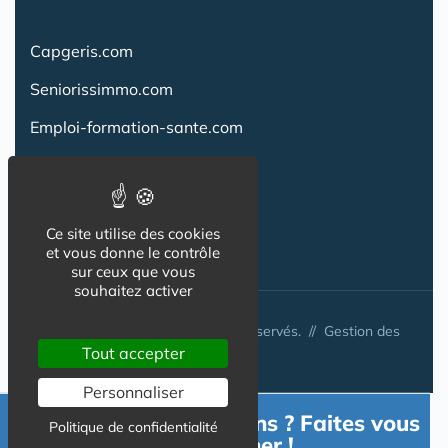
Capgeris.com
Seniorissimmo.com
Emploi-formation-sante.com
Aidant.info
Creche-et-naissance.com
Ce site utilise des cookies
Co-Living & Co-Working
et vous donne le contrôle
sur ceux que vous
souhaitez activer
© Australis 2026 - Tous droits réservés. //
Gestion des
Tout accepter
cookies
Personnaliser
Besoin d'informations ? Faites vous
Politique de confidentialité
accompagner !