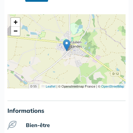
+
−
Leaflet
|
© Openstreetmap France | ©
OpenStreetMap
Informations
Bien-être