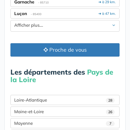
Garnache
➔ à 29 km.
- 85710
Luçon
➔ à 47 km.
- 85400
Afficher plus....
Proche de vous
Les départements des
Pays de
la Loire
Loire-Atlantique
28
Maine-et-Loire
26
Mayenne
7