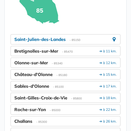
85
Saint-Julien-des-Landes
- 85150
Bretignolles-sur-Mer
➔ à 11 km.
- 85470
Olonne-sur-Mer
➔ à 12 km.
- 85340
Château-d'Olonne
➔ à 15 km.
- 85180
Sables-d'Olonne
➔ à 17 km.
- 85100
Saint-Gilles-Croix-de-Vie
➔ à 18 km.
- 85800
Roche-sur-Yon
➔ à 22 km.
- 85000
Challans
➔ à 26 km.
- 85300