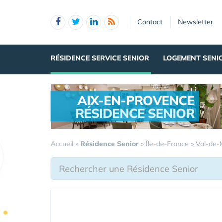
Panneau de gestion des cookies
Contact
Newsletter
RÉSIDENCE SERVICE SENIOR
LOGEMENT SENI
AIX-EN-PROVENCE
RÉSIDENCE SENIOR
.
Accueil
»
Résidence Senior
»
Île-de-France
»
Val-de-