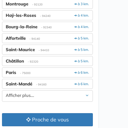
Montrouge
➔ à 3 km.
- 92120
Haÿ-les-Roses
➔ à 4 km.
- 94240
Bourg-la-Reine
➔ à 4 km.
- 92340
Alfortville
➔ à 5 km.
- 94140
Saint-Maurice
➔ à 5 km.
- 94410
Châtillon
➔ à 5 km.
- 92320
Paris
➔ à 6 km.
- 75000
Saint-Mandé
➔ à 6 km.
- 94160
Afficher plus....
Proche de vous