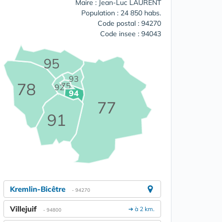
Maire : Jean-Luc LAURENT
Population : 24 850 habs.
Code postal : 94270
Code insee : 94043
95
93
78
75
92
94
77
91
Kremlin-Bicêtre
- 94270
Villejuif
➔ à 2 km.
- 94800