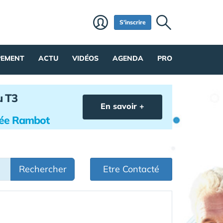
S'inscrire
PEMENT
ACTU
VIDÉOS
AGENDA
PRO
u T3
En savoir +
hée Rambot
Rechercher
Etre Contacté