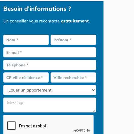
Besoin d'informations ?
Un conseiller vous recontacte
gratuitement
.
Nom *
Prénom *
E-mail *
Téléphone *
CP ville résidence *
Ville recherchée *