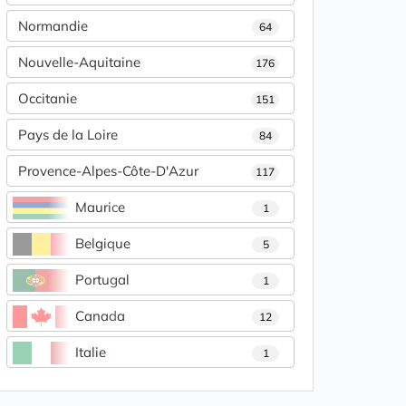
Normandie
64
Nouvelle-Aquitaine
176
Occitanie
151
Pays de la Loire
84
Provence-Alpes-Côte-D'Azur
117
Maurice
1
Belgique
5
Portugal
1
Canada
12
Italie
1