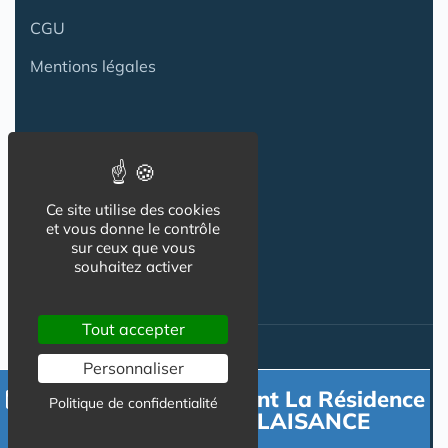
CGU
Mentions légales
Contact
Contact
Ce site utilise des cookies
et vous donne le contrôle
Publicité
sur ceux que vous
souhaitez activer
Tout accepter
Nos autres sites :
Personnaliser
Contacter directement La Résidence
Politique de confidentialité
DOMITYS PARIS PLAISANCE