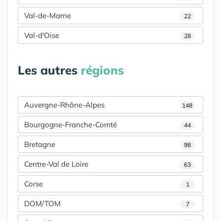
Val-de-Marne
22
Val-d'Oise
28
Les autres
régions
Auvergne-Rhône-Alpes
148
Bourgogne-Franche-Comté
44
Bretagne
98
Centre-Val de Loire
63
Corse
1
DOM/TOM
7