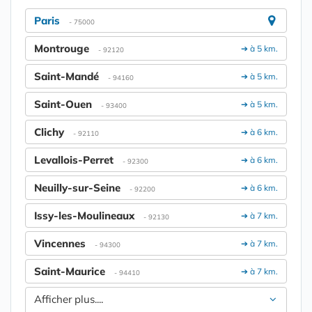
Paris
- 75000
Montrouge
➔ à 5 km.
- 92120
Saint-Mandé
➔ à 5 km.
- 94160
Saint-Ouen
➔ à 5 km.
- 93400
Clichy
➔ à 6 km.
- 92110
Levallois-Perret
➔ à 6 km.
- 92300
Neuilly-sur-Seine
➔ à 6 km.
- 92200
Issy-les-Moulineaux
➔ à 7 km.
- 92130
Vincennes
➔ à 7 km.
- 94300
Saint-Maurice
➔ à 7 km.
- 94410
Afficher plus....