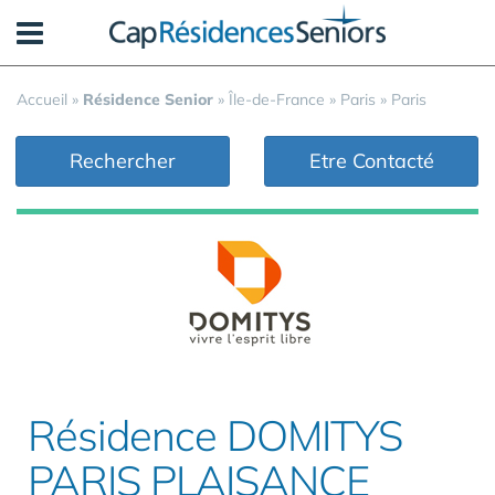
Panneau de gestion des cookies
Accueil
»
Résidence Senior
»
Île-de-France
»
Paris
»
Paris
Rechercher
Etre Contacté
Résidence DOMITYS
PARIS PLAISANCE