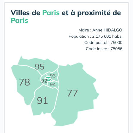
Villes de
Paris
et à proximité de
Paris
Maire : Anne HIDALGO
Population : 2 175 601 habs.
Code postal : 75000
Code insee : 75056
95
93
78
75
92
94
77
91