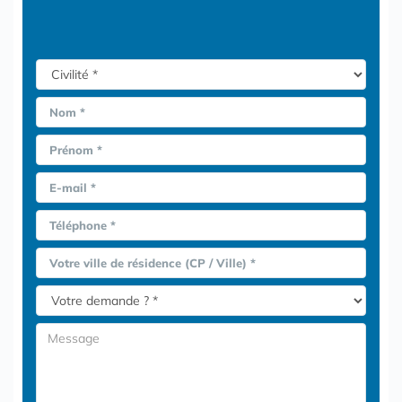
Nom *
Prénom *
E-mail *
Téléphone *
Votre ville de résidence (CP / Ville) *