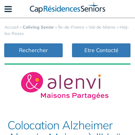
Panneau de gestion des cookies
Accueil
»
Coliving Senior
»
Île-de-France
»
Val-de-Marne
»
Haÿ-
les-Roses
Rechercher
Etre Contacté
Colocation Alzheimer