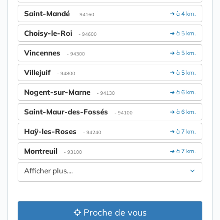
Saint-Mandé
➔ à 4 km.
- 94160
Choisy-le-Roi
➔ à 5 km.
- 94600
Vincennes
➔ à 5 km.
- 94300
Villejuif
➔ à 5 km.
- 94800
Nogent-sur-Marne
➔ à 6 km.
- 94130
Saint-Maur-des-Fossés
➔ à 6 km.
- 94100
Haÿ-les-Roses
➔ à 7 km.
- 94240
Montreuil
➔ à 7 km.
- 93100
Afficher plus....
Proche de vous