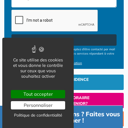
Envoyer
En cliquant sur le bouton ENVOYER vous acceptez d’être contacté par mail
ou téléphone par les opérateurs de résidences services répondant à votre
demande
Ce site utilise des cookies
Conditions d'utilisation
et vous donne le contrôle
sur ceux que vous
souhaitez activer
INVESTIR EN RESIDENCE
SENIOR
Tout accepter
UN SEJOUR TEMPORAIIRE
EN RESIDENCE SENIOR?
Personnaliser
Besoin d'informations ? Faites vous
Politique de confidentialité
TROUVER UNE PLACE
accompagner !
EN RESIDENCE SENIOR