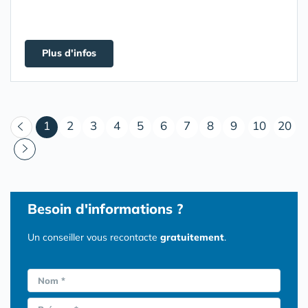
Plus d'infos
(courant)
1
2
3
4
5
6
7
8
9
10
20
Besoin d'informations ?
Un conseiller vous recontacte
gratuitement
.
Nom *