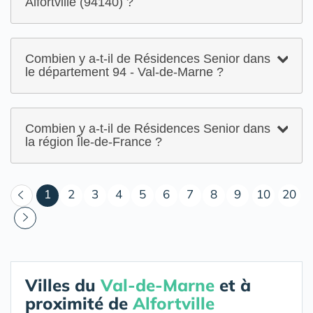
Alfortville (94140) ?
Combien y a-t-il de Résidences Senior dans
le département 94 - Val-de-Marne ?
Combien y a-t-il de Résidences Senior dans
la région Île-de-France ?
(courant)
1
2
3
4
5
6
7
8
9
10
20
Villes du
Val-de-Marne
et à
proximité de
Alfortville