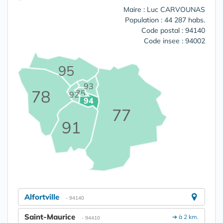
Maire : Luc CARVOUNAS
Population : 44 287 habs.
Code postal : 94140
Code insee : 94002
95
93
78
75
92
94
77
91
Alfortville
- 94140
Saint-Maurice
➔ à 2 km.
- 94410