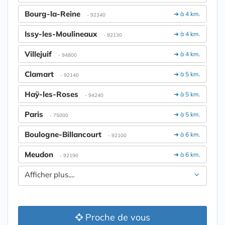
Bourg-la-Reine
➔ à 4 km.
- 92340
Issy-les-Moulineaux
➔ à 4 km.
- 92130
Villejuif
➔ à 4 km.
- 94800
Clamart
➔ à 5 km.
- 92140
Haÿ-les-Roses
➔ à 5 km.
- 94240
Paris
➔ à 5 km.
- 75000
Boulogne-Billancourt
➔ à 6 km.
- 92100
Meudon
➔ à 6 km.
- 92190
Afficher plus....
Proche de vous