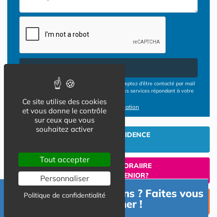
Envoyer
En cliquant sur le bouton ENVOYER vous acceptez d’être contacté par mail
ou téléphone par les opérateurs de résidences services répondant à votre
demande
Ce site utilise des cookies
Conditions d'utilisation
et vous donne le contrôle
sur ceux que vous
souhaitez activer
INVESTIR EN RESIDENCE
SENIOR
Tout accepter
UN SEJOUR TEMPORAIIRE
EN RESIDENCE SENIOR?
Personnaliser
Besoin d'informations ? Faites vous
Politique de confidentialité
TROUVER UNE PLACE
accompagner !
EN RESIDENCE SENIOR