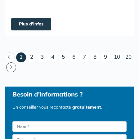
Plus d'infos
(courant)
1
2
3
4
5
6
7
8
9
10
20
Besoin d'informations ?
Un conseiller vous recontacte
gratuitement
.
Nom *