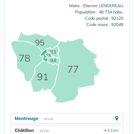
Maire : Etienne LENGEREAU
Population : 48 734 habs.
Code postal : 92120
Code insee : 92049
95
93
78
75
92
94
77
91
Montrouge
- 92120
Châtillon
➔ à 3 km.
- 92320