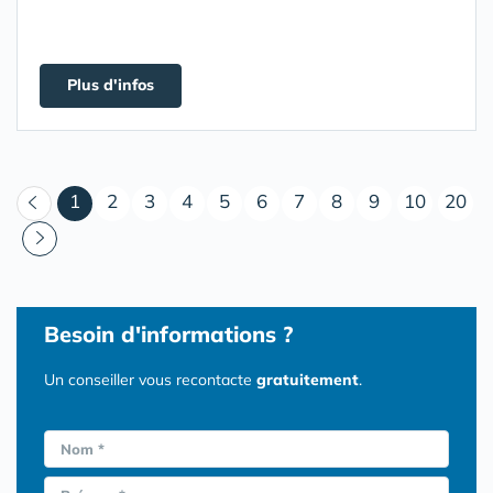
Plus d'infos
(courant)
1
2
3
4
5
6
7
8
9
10
20
Besoin d'informations ?
Un conseiller vous recontacte
gratuitement
.
Nom *