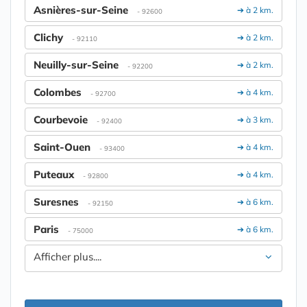
Asnières-sur-Seine
➔ à 2 km.
- 92600
Clichy
➔ à 2 km.
- 92110
Neuilly-sur-Seine
➔ à 2 km.
- 92200
Colombes
➔ à 4 km.
- 92700
Courbevoie
➔ à 3 km.
- 92400
Saint-Ouen
➔ à 4 km.
- 93400
Puteaux
➔ à 4 km.
- 92800
Suresnes
➔ à 6 km.
- 92150
Paris
➔ à 6 km.
- 75000
Afficher plus....