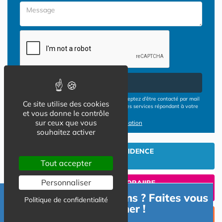
Envoyer
En cliquant sur le bouton ENVOYER vous acceptez d’être contacté par mail
Ce site utilise des cookies
ou téléphone par les opérateurs de résidences services répondant à votre
et vous donne le contrôle
demande
sur ceux que vous
Conditions d'utilisation
souhaitez activer
INVESTIR EN RESIDENCE
SENIOR
Tout accepter
Personnaliser
UN SEJOUR TEMPORAIIRE
EN RESIDENCE SENIOR?
Besoin d'informations ? Faites vous
Politique de confidentialité
accompagner !
TROUVER UNE PLACE