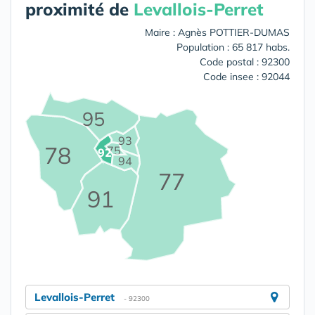
proximité de
Levallois-Perret
Maire : Agnès POTTIER-DUMAS
Population : 65 817 habs.
Code postal : 92300
Code insee : 92044
95
93
78
75
92
94
77
91
Levallois-Perret
- 92300