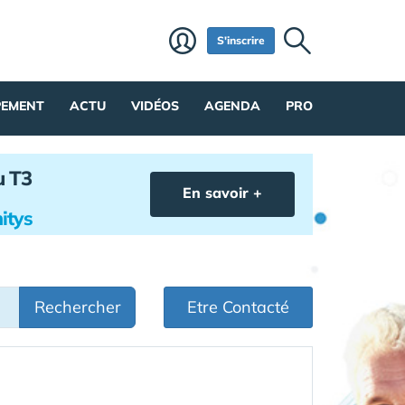
S'inscrire
PEMENT
ACTU
VIDÉOS
AGENDA
PRO
u T3
En savoir +
itys
Rechercher
Etre Contacté