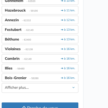
Gonnehem
➔ à 10 km.
- 62920
Hazebrouck
➔ à 11 km.
- 59190
Annezin
➔ à 12 km.
- 62232
Festubert
➔ à 13 km.
- 62149
Béthune
➔ à 13 km.
- 62400
Violaines
➔ à 16 km.
- 62138
Cambrin
➔ à 16 km.
- 62149
Illies
➔ à 16 km.
- 59480
Bois-Grenier
➔ à 16 km.
- 59280
Afficher plus....
Proche de vous