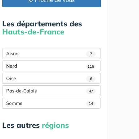
Les départements des
Hauts-de-France
Aisne
7
Nord
116
Oise
6
Pas-de-Calais
47
Somme
14
Les autres
régions