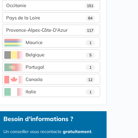
Occitanie
151
Pays de la Loire
84
Provence-Alpes-Côte-D'Azur
117
Maurice
1
Belgique
5
Portugal
1
Canada
12
Italie
1
Besoin d'informations ?
Un conseiller vous recontacte
gratuitement
.