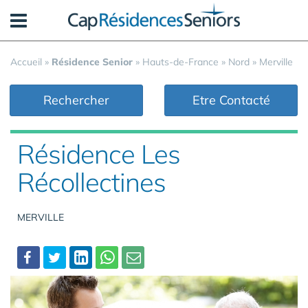
Panneau de gestion des cookies
Accueil
»
Résidence Senior
»
Hauts-de-France
»
Nord
»
Merville
Rechercher
Etre Contacté
Résidence Les
Récollectines
MERVILLE
Partager