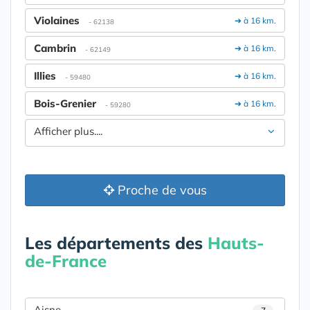
Violaines
➔ à 16 km.
- 62138
Cambrin
➔ à 16 km.
- 62149
Illies
➔ à 16 km.
- 59480
Bois-Grenier
➔ à 16 km.
- 59280
Afficher plus....
Proche de vous
Les départements des
Hauts-
de-France
Aisne