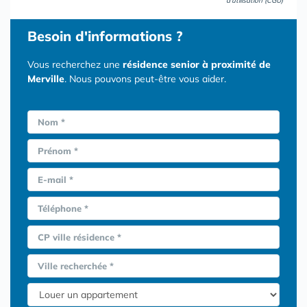
d'utilisation (CGU)
Besoin d'informations ?
Vous recherchez une
résidence senior à proximité de
Merville
. Nous pouvons peut-être vous aider.
Nom *
Prénom *
E-mail *
Téléphone *
CP ville résidence *
Ville recherchée *