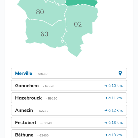
80
02
60
Merville
- 59660
Gonnehem
➔ à 10 km.
- 62920
Hazebrouck
➔ à 11 km.
- 59190
Annezin
➔ à 12 km.
- 62232
Festubert
➔ à 13 km.
- 62149
Béthune
➔ à 13 km.
- 62400