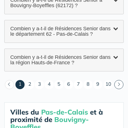
Combien y a-t-il de Résidences Senior à
Bouvigny-Boyeffles (62172) ?
Combien y a-t-il de Résidences Senior dans
le département 62 - Pas-de-Calais ?
Combien y a-t-il de Résidences Senior dans
la région Hauts-de-France ?
(courant)
1
2
3
4
5
6
7
8
9
10
Villes du
Pas-de-Calais
et à
proximité de
Bouvigny-
Boyeffles