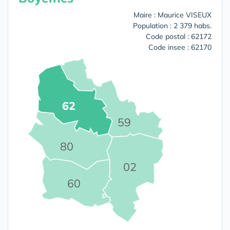
Maire : Maurice VISEUX
Population : 2 379 habs.
Code postal : 62172
Code insee : 62170
62
59
80
02
60