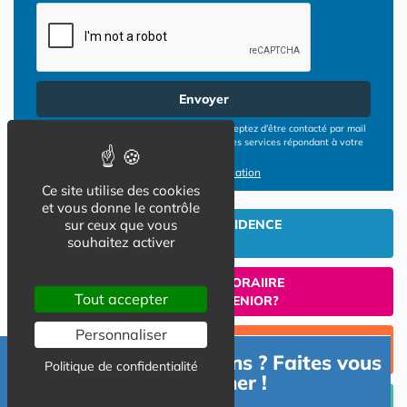
Envoyer
En cliquant sur le bouton ENVOYER vous acceptez d’être contacté par mail
ou téléphone par les opérateurs de résidences services répondant à votre
demande
Conditions d'utilisation
Ce site utilise des cookies
et vous donne le contrôle
sur ceux que vous
INVESTIR EN RESIDENCE
souhaitez activer
SENIOR
UN SEJOUR TEMPORAIIRE
Tout accepter
EN RESIDENCE SENIOR?
Personnaliser
TROUVER UNE PLACE
Besoin d'informations ? Faites vous
EN RESIDENCE SENIOR
Politique de confidentialité
accompagner !
Céder un lot acquis en Résidence Senior (investissement