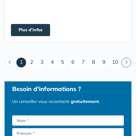
Plus d'infos
(courant)
1
2
3
4
5
6
7
8
9
10
Besoin d'informations ?
Un conseiller vous recontacte
gratuitement
.
Nom *
Prénom *