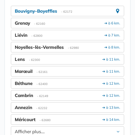
Bouvigny-Boyeffles
- 62172
Grenay
➔ à 6 km.
- 62160
Liévin
➔ à 7 km.
- 62800
Noyelles-lès-Vermelles
➔ à 8 km.
- 62980
Lens
➔ à 11 km.
- 62300
Marœuil
➔ à 11 km.
- 62161
Béthune
➔ à 12 km.
- 62400
Cambrin
➔ à 12 km.
- 62149
Annezin
➔ à 13 km.
- 62232
Méricourt
➔ à 14 km.
- 62680
Afficher plus....