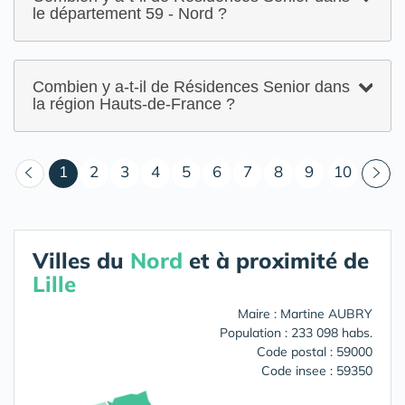
le département 59 - Nord ?
Combien y a-t-il de Résidences Senior dans
la région Hauts-de-France ?
(courant)
1
2
3
4
5
6
7
8
9
10
Villes du
Nord
et à proximité de
Lille
Maire : Martine AUBRY
Population : 233 098 habs.
Code postal : 59000
Code insee : 59350