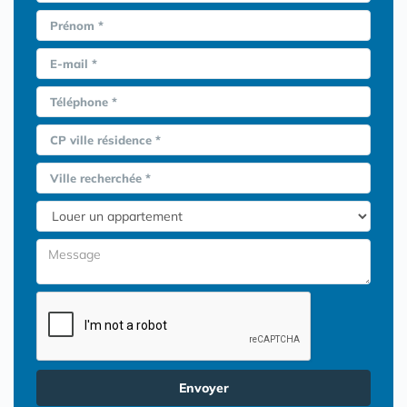
Prénom *
E-mail *
Téléphone *
CP ville résidence *
Ville recherchée *
Envoyer