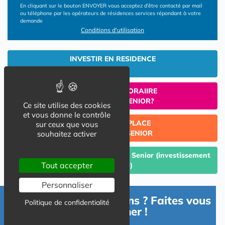
En cliquant sur le bouton ENVOYER vous acceptez d’être contacté par mail
ou téléphone par les opérateurs de résidences services répondant à votre
demande
Conditions d'utilisation
INVESTIR EN RESIDENCE
SENIOR
UN SEJOUR TEMPORAIIRE
EN RESIDENCE SENIOR?
Ce site utilise des cookies
et vous donne le contrôle
TROUVER UNE PLACE
sur ceux que vous
EN RESIDENCE SENIOR
souhaitez activer
Céder un lot acquis en Résidence Senior (investissement
Tout accepter
Lmp/Lmnp)
Personnaliser
Besoin d'informations ? Faites vous
Politique de confidentialité
accompagner !