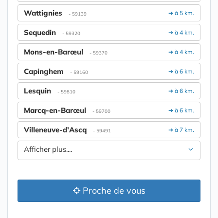
Wattignies
➔ à 5 km.
- 59139
Sequedin
➔ à 4 km.
- 59320
Mons-en-Barœul
➔ à 4 km.
- 59370
Capinghem
➔ à 6 km.
- 59160
Lesquin
➔ à 6 km.
- 59810
Marcq-en-Barœul
➔ à 6 km.
- 59700
Villeneuve-d'Ascq
➔ à 7 km.
- 59491
Afficher plus....
Proche de vous