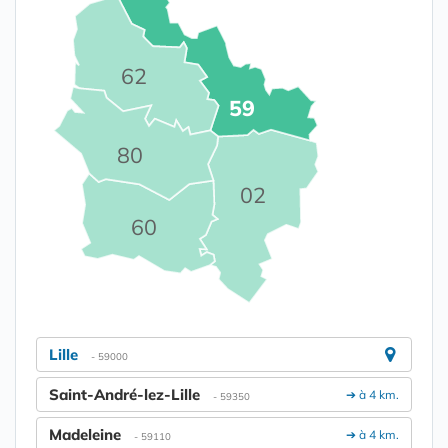
62
59
80
02
60
Lille
- 59000
Saint-André-lez-Lille
➔ à 4 km.
- 59350
Madeleine
➔ à 4 km.
- 59110