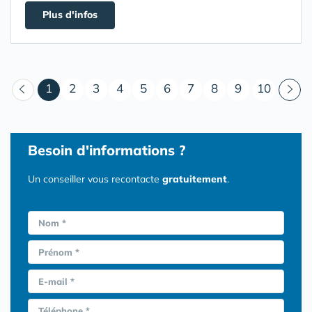
Plus d'infos
(courant)
1
2
3
4
5
6
7
8
9
10
Besoin d'informations ?
Un conseiller vous recontacte
gratuitement
.
Nom *
Prénom *
E-mail *
Téléphone *