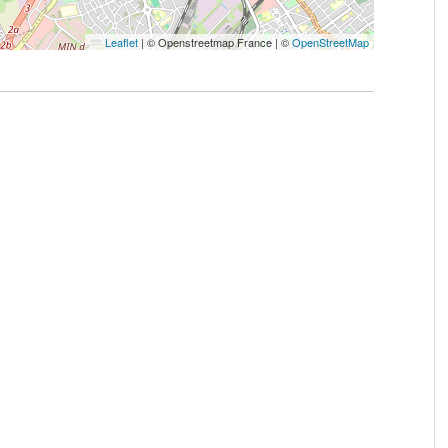
Leaflet
|
© Openstreetmap France | ©
OpenStreetMap