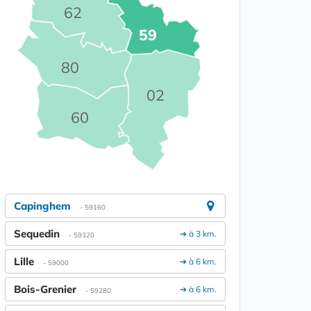
62
59
80
02
60
Capinghem
- 59160
Sequedin
➔ à 3 km.
- 59320
Lille
➔ à 6 km.
- 59000
Bois-Grenier
➔ à 6 km.
- 59280