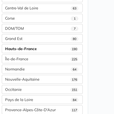
Centre-Val de Loire
63
Corse
1
DOM/TOM
7
Grand Est
80
Hauts-de-France
190
Île-de-France
225
Normandie
64
Nouvelle-Aquitaine
176
Occitanie
151
Pays de la Loire
84
Provence-Alpes-Côte-D'Azur
117