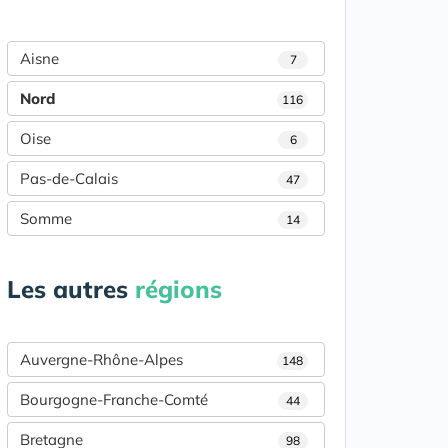
Aisne
7
Nord
116
Oise
6
Pas-de-Calais
47
Somme
14
Les autres
régions
Auvergne-Rhône-Alpes
148
Bourgogne-Franche-Comté
44
Bretagne
98