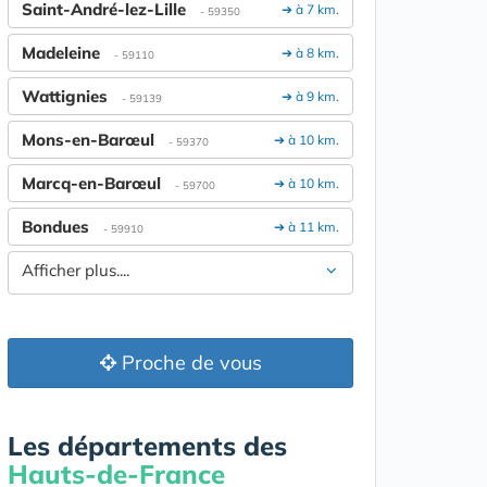
Saint-André-lez-Lille
➔ à 7 km.
- 59350
Madeleine
➔ à 8 km.
- 59110
Wattignies
➔ à 9 km.
- 59139
Mons-en-Barœul
➔ à 10 km.
- 59370
Marcq-en-Barœul
➔ à 10 km.
- 59700
Bondues
➔ à 11 km.
- 59910
Afficher plus....
Proche de vous
Les départements des
Hauts-de-France