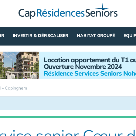
OR
INVESTIR & DÉFISCALISER
HABITAT GROUPÉ
EQUI
Location appartement du T1 a
Ouverture Novembre 2024
Résidence Services Seniors No
d
»
Capinghem
rvice senior Cœur 