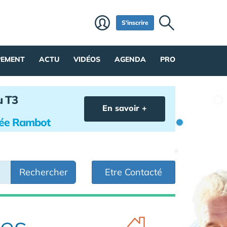
S'inscrire
PEMENT
ACTU
VIDÉOS
AGENDA
PRO
u T3
En savoir +
hée Rambot
Rechercher
Etre Contacté
des