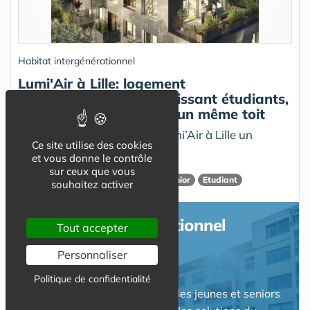
Habitat intergénérationnel
Lumi'Air à Lille: logement
multigénérationnel réunissant étudiants,
familles et séniors sous un même toit
Eiffage Immobilier dévoile Lumi’Air à Lille un
Ce site utilise des cookies
programme immobilier mixte
et vous donne le contrôle
sur ceux que vous
Résidence
Intergénérationnel
Senior
Etudiant
souhaitez activer
Habitat intergénérationnel
Tout accepter
Personnaliser
Politique de confidentialité
La solution du logement pour les jeunes et seniors