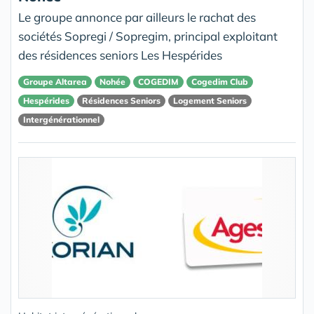
Le groupe annonce par ailleurs le rachat des
sociétés Sopregi / Sopregim, principal exploitant
des résidences seniors Les Hespérides
Groupe Altarea
Nohée
COGEDIM
Cogedim Club
Hespérides
Résidences Seniors
Logement Seniors
Intergénérationnel