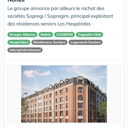
Le groupe annonce par ailleurs le rachat des
sociétés Sopregi / Sopregim, principal exploitant
des résidences seniors Les Hespérides
Groupe Altarea
Nohée
COGEDIM
Cogedim Club
Hespérides
Résidences Seniors
Logement Seniors
Intergénérationnel