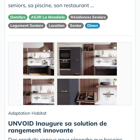
seniors, sa piscine, son restaurant ...
Domitys
AG2R La Mondiale
Résidences Seniors
Logement Seniors
Location
Senior
Dinan
Adaptation Habitat
UNVOID Inaugure sa solution de
rangement innovante
Des produits conçus pour répondre aux besoins