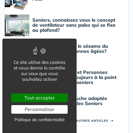
Seniors, connaissez vous le concept
de ventilateur sans pales qui se fixe
au plafond?
Serrure connectée, le sésame du
logement des personnes âgées?
Ce site utilise des cookies
et vous donne le contrôle
Innovation, Design et Personnes
sur ceux que vous
Agées : DENOVO toujours à la point
souhaitez activer
du design pour les seniors
Tout accepter
Une colonne de douche adaptée
aux salles de bain des Seniors
Personnaliser
Politique de confidentialité
VOIR LES AUTRES ARTICLES
➜