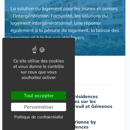
La solution du logement pour les jeunes et seniors
: l'intergénération, l'actualité, les solutions du
logement intergénérationnel. Une réponse
également à la pénurie de logement, la baisse des
pensions et à la hausse des loyers.
Ce site utilise des cookies
et vous donne le contrôle
sur ceux que vous
A lire aussi
souhaitez activer
Tout accepter
Carrere livre deux résidences
intergénérationnelles sur les
communes de Meyreuil et Gémenos
Personnaliser
Politique de confidentialité
Les Maisons de Marianne by
Clésence , des résidences