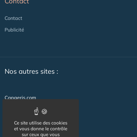
Contact
Contact
Publicité
Nos autres sites :
Capgeris.com
Seniorissimmo.com
Emploi-formation-sante.com
Ce site utilise des cookies
et vous donne le contrôle
Aidant.info
sur ceux que vous