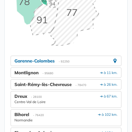
78
92
94
77
91
Garenne-Colombes
- 92250
Montlignon
➔ à 11 km.
- 95680
Saint-Rémy-lès-Chevreuse
➔ à 26 km.
- 78470
Dreux
➔ à 67 km.
- 28100
Centre-Val de Loire
Bihorel
➔ à 102 km.
- 76420
Normandie