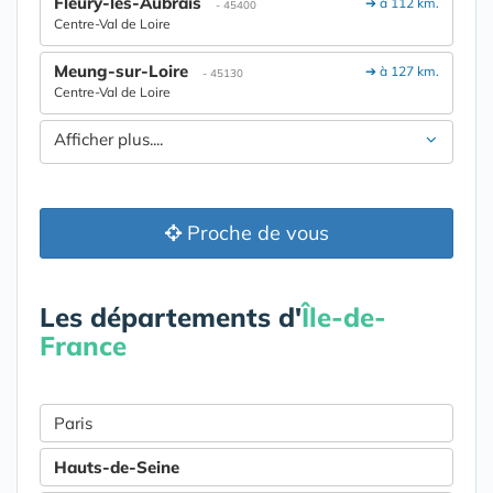
Fleury-les-Aubrais
➔ à 112 km.
- 45400
Centre-Val de Loire
Meung-sur-Loire
➔ à 127 km.
- 45130
Centre-Val de Loire
Afficher plus....
Proche de vous
Les départements d'
Île-de-
France
Paris
Hauts-de-Seine