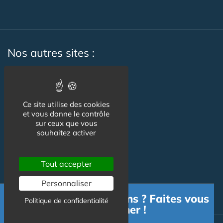
Nos autres sites :
Capgeris.com
Ce site utilise des cookies
et vous donne le contrôle
Seniorissimmo.com
sur ceux que vous
souhaitez activer
Emploi-formation-sante.com
Aidant.info
Tout accepter
Creche-et-naissance.com
Personnaliser
Co-Living & Co-Working
Besoin d'informations ? Faites vous
Politique de confidentialité
accompagner !