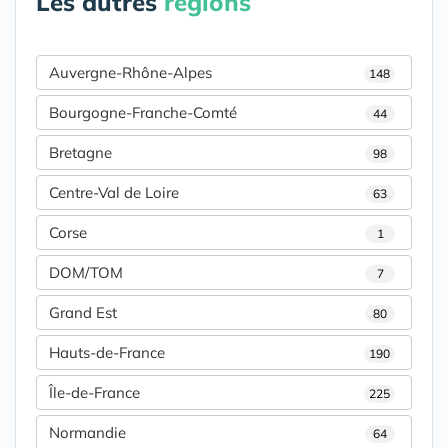
Les autres
régions
Auvergne-Rhône-Alpes
148
Bourgogne-Franche-Comté
44
Bretagne
98
Centre-Val de Loire
63
Corse
1
DOM/TOM
7
Grand Est
80
Hauts-de-France
190
Île-de-France
225
Normandie
64