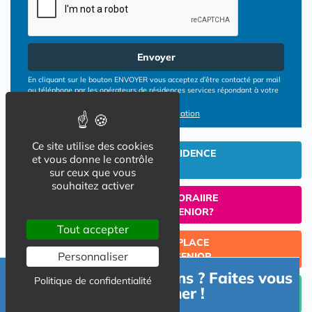
Envoyer
En cliquant sur le bouton ENVOYER vous acceptez d’être contacté par mail
ou téléphone par les opérateurs de résidences services répondant à votre
demande
Conditions d'utilisation
Ce site utilise des cookies
INVESTIR EN RESIDENCE
et vous donne le contrôle
SENIOR
sur ceux que vous
souhaitez activer
UN SEJOUR TEMPORAIIRE
EN RESIDENCE SENIOR?
Tout accepter
TROUVER UNE PLACE
Personnaliser
EN RESIDENCE SENIOR
Besoin d'informations ? Faites vous
Politique de confidentialité
Céder un lot acquis en Résidence Senior (investissement
accompagner !
Lmp/Lmnp)