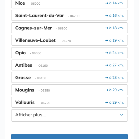
Nice
➔ à 14 km.
- 06000
Saint-Laurent-du-Var
➔ à 16 km.
- 06700
Cagnes-sur-Mer
➔ à 18 km.
- 06800
Villeneuve-Loubet
➔ à 19 km.
- 06270
Opio
➔ à 24 km.
- 06650
Antibes
➔ à 27 km.
- 06160
Grasse
➔ à 28 km.
- 06130
Mougins
➔ à 29 km.
- 06250
Vallauris
➔ à 29 km.
- 06220
Afficher plus....