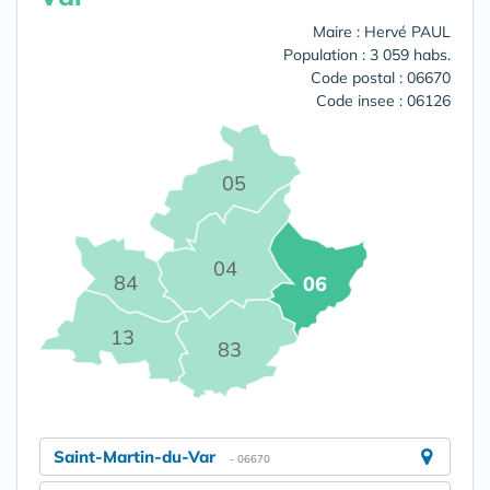
Maire : Hervé PAUL
Population : 3 059 habs.
Code postal : 06670
Code insee : 06126
05
04
84
06
13
83
Saint-Martin-du-Var
- 06670