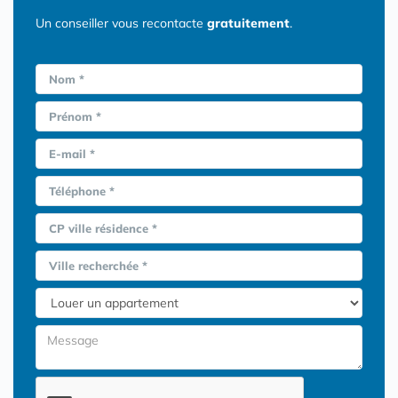
Un conseiller vous recontacte
gratuitement
.
Nom *
Prénom *
E-mail *
Téléphone *
CP ville résidence *
Ville recherchée *