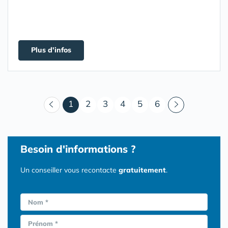
Plus d'infos
(courant)
1
2
3
4
5
6
Besoin d'informations ?
Un conseiller vous recontacte
gratuitement
.
Nom *
Prénom *